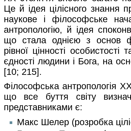
Це й ідея цілісного знання 
наукове і філософське на
антропологію, й ідея споконв
що стала однією з основ фі
рівної цінності особистості т
єдності людини і Бога, на ос
[10; 215].
Філософська антропологія ХХ 
що все буття світу визнач
представниками є:
Макс Шелер (розробка цілі