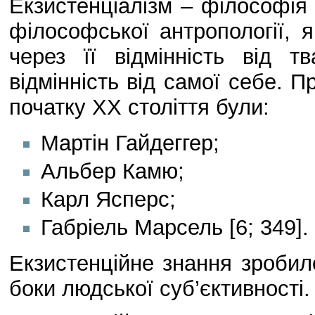
Екзистенціалізм – філософія 
філософської антропології, 
через її відмінність від т
відмінність від самої себе. 
початку ХХ століття були:
Мартін Гайдеггер;
Альбер Камю;
Карл Ясперс;
Габріель Марсель [6; 349].
Екзистенційне знання зроби
боки людської суб’єктивності.