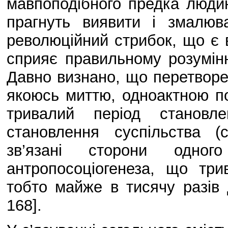
мавпоподібного предка люди
прагнуть виявити і змалюв
революційний стрибок, що є 
сприяє правильному розумін
Давно визнано, що перетворе
якоюсь миттю, одноактною по
тривалий період становле
становлення суспільства (
зв’язані сторони одн
антропосоціогенеза, що три
тобто майже в тисячу разів д
168].