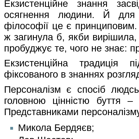
Екзистенційне знання засві
осягнення людини. Й для у
філософії це є принциповим.
ж загинула б, якби вирішила,
пробуджує те, чого не знає: п
Екзистенційна традиція п
фіксованого в знаннях розгля
Персоналізм є спосіб людсь
головною цінністю буття – 
Представниками персоналізму 
Микола Бердяєв;