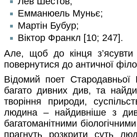
Лев Шестов;
Емманюель Муньє;
Мартін Бубур;
Віктор Франкл [10; 247].
Але, щоб до кінця з’ясувти 
повернутися до античної філо
Відомий поет Стародавньої Г
багато дивних див, та найд
творіння природи, суспіль
людина – найдивніше з див
багатоманітними біологічним
прагнуть розкрити суть люди