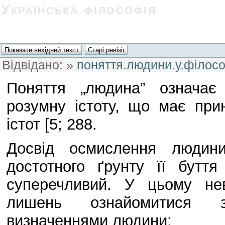
Українська філософія
Відвідано:
»
поняття.людини.у.філосо
Поняття „людина” означає 
розумну істоту, що має прин
істот [5; 288.
Досвід осмислення людини
достотного ґрунту її буття
суперечливий. У цьому нев
лишень ознайомитися з
визначеннями людини: