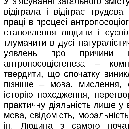
У з’ясуванні загального зміс
відіграла і відіграє трудова
праці в процесі антропосоціог
становлення людини і суспі
тлумачити в дусі натуралісти
уявлень про причини і
антропосоціогенеза – ком
твердити, що спочатку виник
пізніше – мова, мислення, 
історію походження, перетв
практичну діяльність лише у в
мова, свідомість, моральність
ін. Людина з самого почат