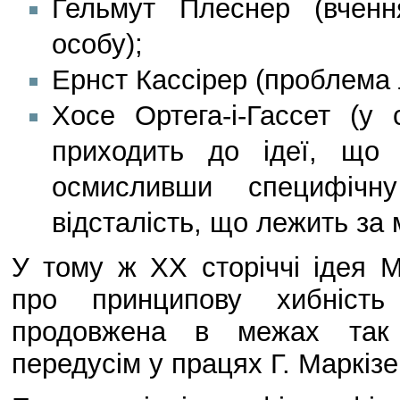
Гельмут Плеснер (вчен
особу);
Ернст Кассірер (проблема 
Хосе Ортега-і-Гассет (у
приходить до ідеї, що
осмисливши специфічн
відсталість, що лежить за 
У тому ж ХХ сторіччі ідея М
про принципову хибність
продовжена в межах так 
передусім у працях Г. Маркізе 