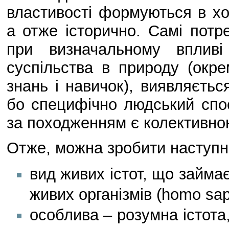
властивості формуються в ход
а отже історично. Самі потр
при визначальному впливі
суспільства в природу (окре
знань і навичок), виявляєтьс
бо специфічно людський спос
за походженням є колективною,
Отже, можна зробити наступн
вид живих істот, що займає
живих організмів (homo sap
особлива – розумна істота,