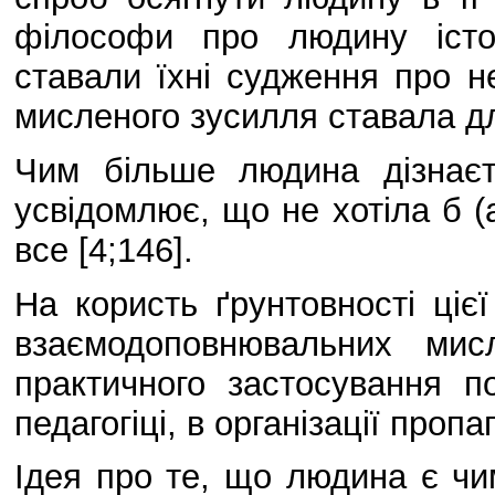
філософи про людину істо
ставали їхні судження про н
мисленого зусилля ставала д
Чим більше людина дізнає
усвідомлює, що не хотіла б (
все [4;146].
На користь ґрунтовності цієї
взаємодоповнювальних мис
практичного застосування по
педагогіці, в організації проп
Ідея про те, що людина є чи