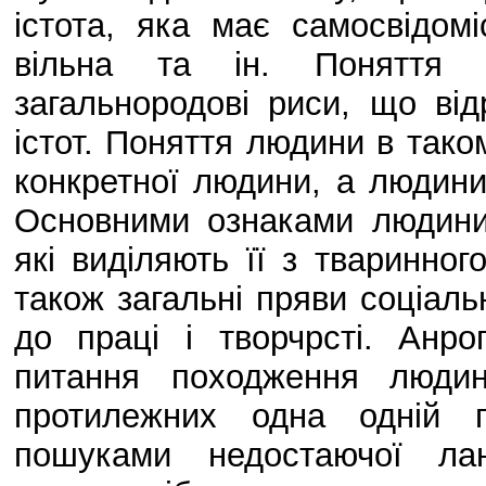
істота, яка має самосвідом
вільна та ін. Поняття 
загальнородові риси, що ві
істот. Поняття людини в тако
конкретної людини, а людини
Основними ознаками людини 
які виділяють її з тваринного
також загальні пряви соціальн
до праці і творчрсті. Анр
питання походження людин
протилежних одна одній п
пошуками недостаючої лан