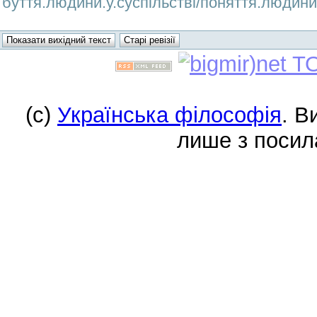
буття.людини.у.суспільстві/поняття.людини.у
(c)
Українська філософія
. В
лише з посил