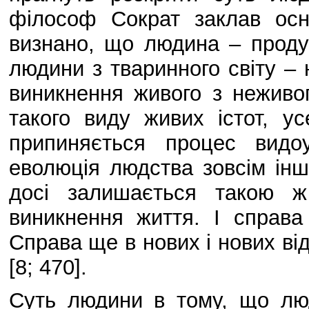
філософ Сократ заклав осн
визнано, що людина – продук
людини з тваринного світу – н
виникнення живого з неживо
такого виду живих істот, у
припиняється процес видо
еволюція людства зовсім інш
досі залишається такою ж
виникнення життя. І справа
Справа ще в нових і нових ві
[8; 470].
Суть людини в тому, що лю