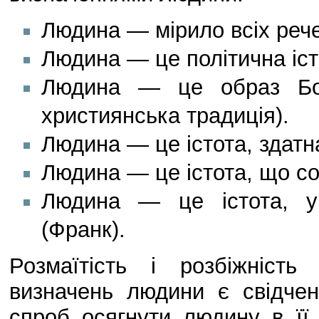
Людина — мірило всіх рече
Людина — це політична істо
Людина — це образ Бож
християнська традиція).
Людина — це істота, здатн
Людина — це істота, що с
Людина — це істота, ук
(Франк).
Розмаїтість і розбіжніст
визначень людини є свідчен
спроб осягнути людину в її