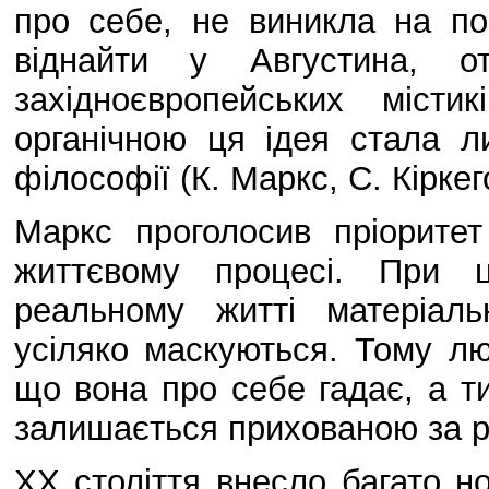
про себе, не виникла на по
віднайти у Августина, от
західноєвропейських місти
органічною ця ідея стала л
філософії (К. Маркс, С. Кірке
Маркс проголосив пріоритет
життєвому процесі. При 
реальному житті матеріал
усіляко маскуються. Тому лю
що вона про себе гадає, а т
залишається прихованою за рі
ХХ століття внесло багато но