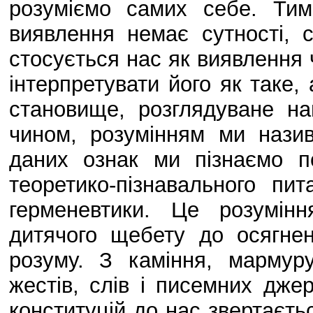
розуміємо самих себе. Ти
виявлення немає сутності, с
стосується нас як виявлення 
інтерпретувати його як таке,
становище, розглядуване н
чином, розумінням ми нази
даних ознак ми пізнаємо п
теоретико-пізнавального пи
герменевтики. Це розумінн
дитячого щебету до осягне
розуму. З каміння, мармур
жестів, слів і писемних джер
конституцій до нас звертаєть