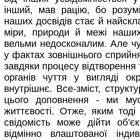
інший, мав рацію, бо розум
наших досвідів стає й найскл
міри, природи й межі наших
вельми недосконалим. Але ч
у фактах зовнішнього сприйнят
завдяки процесу відтворення 
органів чуття у вигляді о
внутрішнє. Bce-зміст, структу
цього доповнення - ми мус
життєвості. Отже, яким тод
свідомість може дійти об'є
відмінно влаштованої інди