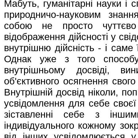
Мабуть, гуманітарні науки і 
природничо-науковим знанн
собою не просто чуттєв
відображення дійсності у сві
внутрішню дійсність - і саме 
Однак уже з того способу
внутрішньому досвіді, ви
об'єктивного осягнення свог
Внутрішній досвід ніколи, по
усвідомлення для себе своєї 
зіставленні себе з іншим
індивідуального кожному зокр
від інших усвідомлюється у 