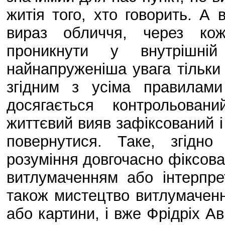
житія того, хто говорить. А 
вираз обличчя, через ко
проникнути у внутрішній
найнапруженіша увага тільки
згідним з усіма правилам
досягається контрольован
життєвий вияв зафіксований і
повернутися. Таке, згідн
розуміння довгочасно фіксова
витлумаченням або інтерпре
також мистецтво витлумаченн
або картини, і вже Фрідріх А