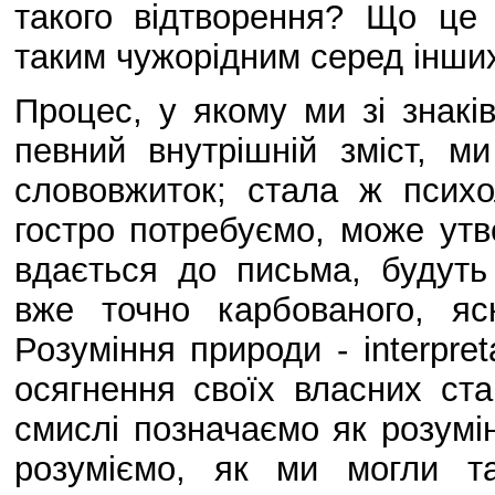
такого відтворення? Що це 
таким чужорідним серед інших
Процес, у якому ми зі знаків
певний внутрішній зміст, м
слововжиток; стала ж психол
гостро потребуємо, може утве
вдається до письма, будуть
вже точно карбованого, ясн
Розуміння природи - interpret
осягнення своїх власних ст
смислі позначаємо як розумі
розуміємо, як ми могли т