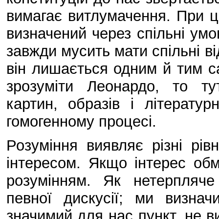
вимагає витлумачення. При ц
визначений через спільні умов
завжди мусить мати спільні ві
він лишається одним й тим с
зрозуміти Леонардо, то тут
картин, образів і літерату
гомогенному процесі.
Розуміння виявляє різні рівн
інтересом. Якщо інтерес обм
розумінням. Як нетерпляч
певної дискусії; ми визна
значимий для нас пункт, не в