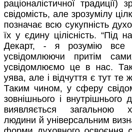
раціоналістичної традиції)
свідомість, але зрозумілу ці
позначає всю сукупність духо
їх у єдину цілісність. “Під на
Декарт, - я розумію все 
усвідомлюючи притім сам
усвідомлюємо це в нас. Так
уява, але і відчуття є тут те 
Таким чином, у сферу свідо
зовнішнього і внутрішнього д
виявляється загальною ха
людини й універсальним визна
форми духовного освоєння с