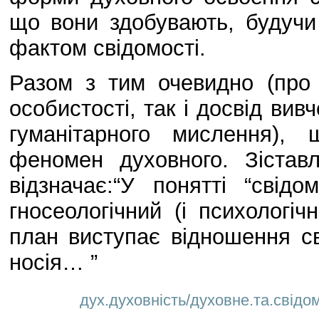
що вони здобувають, будучи
фактом свідомості.
Разом з тим очевидно (про 
особистості, так і досвід вив
гуманітарного мислення),
феномен духовного. Зіставл
відзначає:“У понятті “свідо
гносеологічний (і психологі
план виступає відношення св
носія… ”
дух.духовність/духовне.та.свідом