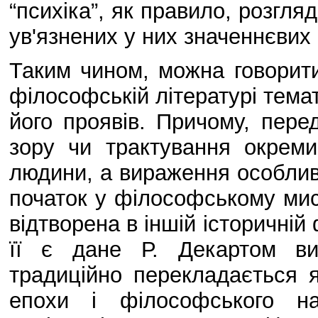
“психіка”, як правило, розгля
ув'язнених у них значеннєвих в
Таким чином, можна говорити
філософській літературі темати
його проявів. Причому, пере
зору чи трактування окреми
людини, а вираження особлив
початок у філософському мис
відтворена в іншій історичн
її є дане Р. Декартом виз
традиційно перекладається я
епохи і філософського на