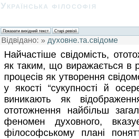
Українська філософія
Відвідано:
»
духовне.та.свідоме
Найчастіше свідомість, ото
як таким, що виражається в р
процесів як утворення свідомо
у якості “сукупності й осер
виникають як відображенн
ототожнення найбільш зага
феномен духовного, вказу
філософському плані поняття