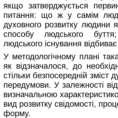
якщо затверджується первин
питання: що ж у самім люд
духовного розвитку людини я
способу людського буття
людського існування відбиває
У методологічному плані так
як відзначалося, до необхід
стільки безпосередній зміст ду
передумови. У залежності від 
визначальною характеристико
вид розвитку свідомості, про
форму.