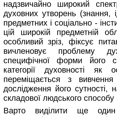
надзвичайно широкий спект
духовних утворень (знання, ід
предметних і соціально - інс
цій широкій предметній обл
особливий зріз, фіксує пита
вичленовує проблему ду
специфічної форми його с
категорії духовності як 
переміщається з вивчення
дослідження його сутності, н
складової людського способу 
Варто виділити ще один 