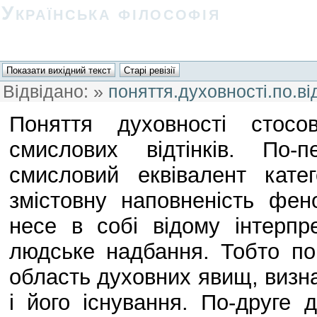
Українська філософія
Відвідано:
»
поняття.духовності.по.ві
Поняття духовності стосо
смислових відтінків. По-
смисловий еквівалент кате
змістовну наповненість фе
несе в собі відому інтерпр
людське надбання. Тобто по
область духовних явищ, визн
і його існування. По-друге