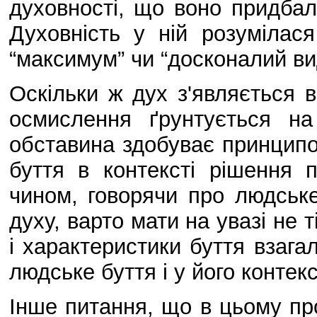
духовності, що воно придбало
Духовність у ній розумілас
“максимум” чи “досконалий ви
Оскільки ж дух з'являється в
осмислення ґрунтується на
обставина здобуває принципо
буття в контексті рішення 
чином, говорячи про людськ
духу, варто мати на увазі не т
і характеристики буття взагал
людське буття і у його контекс
Інше питання, що в цьому про