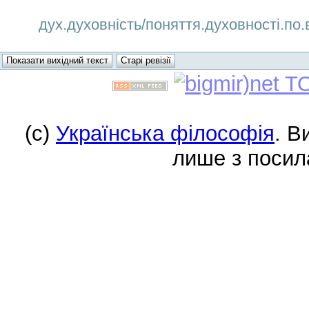
дух.духовність/поняття.духовності.по.в
(c)
Українська філософія
. В
лише з посил