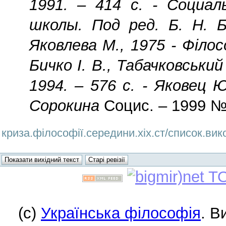
1991. – 414 с. - Социа
школы. Под ред. Б. Н. Б
Яковлева М., 1975 - Філосо
Бичко І. В., Табачковський 
1994. – 576 с. - Яковец
Сорокина
Социс. – 1999 
криза.філософії.середини.xix.ст/список.вик
(c)
Українська філософія
. В