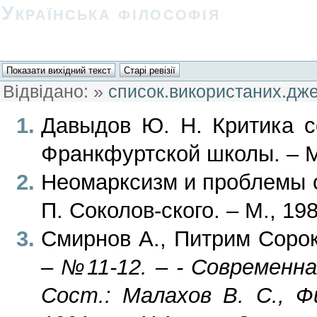
Українська філософія
Відвідано:
»
список.використаних.дж
Давыдов Ю. Н. Критика с
Франкфуртской школы. – М.
Неомарксизм и проблемы с
П. Соколов-ского. – М., 198
Смирнов А., Питрим Соро
– №11-12. – - Современн
Сост.: Малахов В. С., Ф