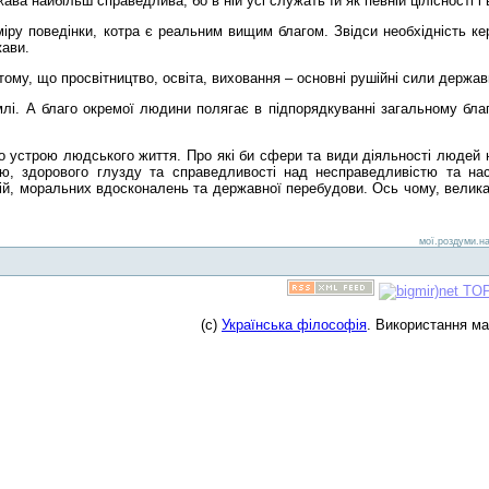
а найбільш справедлива, бо в ній усі служать їй як певній цілісності і
міру поведінки, котра є реальним вищим благом. Звідси необхідність к
жави.
тому, що просвітництво, освіта, виховання – основні рушійні сили держа
лі. А благо окремої людини полягає в підпорядкуванні загальному бл
устрою людського життя. Про які би сфери та види діяльності людей н
ю, здорового глузду та справедливості над несправедливістю та нас
цій, моральних вдосконалень та державної перебудови. Ось чому, велика
мої.роздуми.на
(c)
Українська філософія
. Використання м