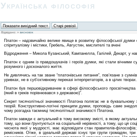
Українська філософія
Відвідано:
»
висновок
Платон – надзвичайно велике явище в розвитку філософської думки стар
спіритуалізму і містики, Гребель, Августин, мислителі та вчені
Відродження – Микола Кузанський, Кампанелла, Галілей, Декарт, у на
Платон є одним із правдошукачів і героїв думки, які стали вічними с
розумного і досконалого життя.
Не дивлячись на так зване “платонівське питання”, пов’язане з сумні
уривках, не в суб’єктивному переказі інтерпретаторів, а в цілих творах.
Платон був першовідкривачем в сфері філософського просвітництва п
(який в греків порівнювався з державою)”.
Секрет тисячолітньої значимості Платона полягає не в буквальному зм
теорій. Конструктивно-логічні принципи думки, проповідь саме знедол
чому розгадка таємниці тисячолітньої значимості Платона.
Платон завжди є актуальний в тому високому змісті, в якому актуал
тому, що вони ґрунтуються на соціальній нерівності, а тому, що ця соц
чеснота якої у мудрості, має відповідати стан правителів-філософів; 
ремісників. Отже, в ідеальній державі існує три групи громадян, тр