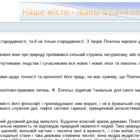
одавності, та й не тільки стародавності. З творів Платона черпали ідеї
вчанні яких про природу пробивався сильний струмінь натуралізму, або 
упутниками людства і сучасниками все нових і нових епох та поколінь 
вами щодо точності та хронології його праць, не має сумніву, що Плато
олітико-правових питань. Ф. Енгельс відмічав “геніальне для свого ча
істі його філософії і проповідуваної ним моралі, і не в буквальній спр
еного служіння ідеї, пафос світової гармонії, принциповий антисистема
ьний духовний досвід минулого. Будуючи власний зразок держави, Плато
іальна нерівність не відповідає природній нерівності людей. Така природ
шаленій, вольовій частині – чеснота якої в мужності, – стан воїнів, стр
и соціальні стани і така держава сповнена чеснот: вона мудра мудріст