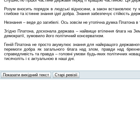
слушністю гіршої частини держави перед її кращою частиною. Ця держав
Розум вносить порядок в людські відносини, а закон встановлює ту 
глибоке та істинне знання ідеї добра. Знання забезпечує стійкість дер
Незнання – веде до загибелі. Ось зовсім не утопічна думка Платона в 
Згідно Платона, досконала держава – найвище втілення блага на Зем
демократії, зумовило його політичний консерватизм.
Геній Платона не просто акумулює знання для найкращого державного 
перемоги добра як загального блага над злом, правди над брехне
справедливість та правда – головні умови будь-яких політичних нова
тисячоліть і є актуальною в наші дні.