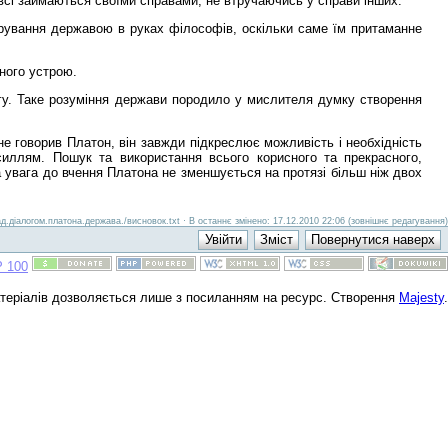
 всі займаються своїми справами, не втручаючись у справи інших.
ерування державою в руках філософів, оскільки саме їм притаманне
вного устрою.
агу. Таке розуміння держави породило у мислителя думку створення
е говорив Платон, він завжди підкреслює можливість і необхідність
иллям. Пошук та використання всього корисного та прекрасного,
 увага до вчення Платона не зменшується на протязі більш ніж двох
д.діалогом.платона.держава./висновок.txt · В останнє змінено: 17.12.2010 22:06 (зовнішнє редагування)
атеріалів дозволяється лише з посиланням на ресурс. Створення
Majesty
.