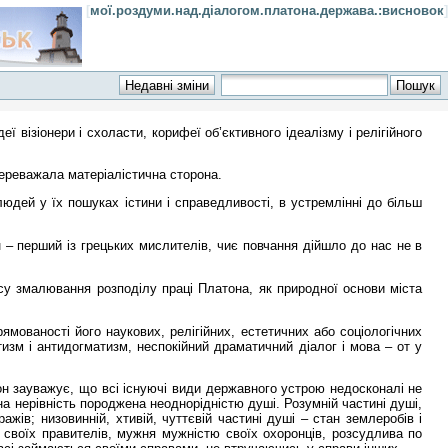
[
мої.роздуми.над.діалогом.платона.держава.:висновок
]
 візіонери і схоласти, корифеї об’єктивного ідеалізму і релігійного
переважала матеріалістична сторона.
людей у їх пошуках істини і справедливості, в устремлінні до більш
н – перший із грецьких мислителів, чиє повчання дійшло до нас не в
су змалювання розподілу праці Платона, як природної основи міста
ямованості його наукових, релігійних, естетичних або соціологічних
тизм і антидогматизм, неспокійний драматичний діалог і мова – от у
н зауважує, що всі існуючі види державного устрою недосконалі не
на нерівність породжена неоднорідністю душі. Розумній частині душі,
ажів; низовинній, хтивій, чуттєвій частині душі – стан землеробів і
ю своїх правителів, мужня мужністю своїх охоронців, розсудлива по