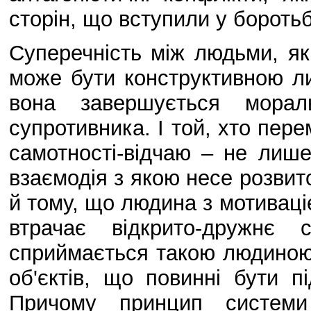
сторін, що вступили у боротьб
Суперечність між людьми, як
може бути конструктивною ли
вона завершується мора
супротивника. І той, хто пер
самотності-відчаю – не лише
взаємодія з якою несе розвито
й тому, що людина з мотиваціє
втрачає відкрито-дружнє 
сприймається такою людиною я
об'єктів, що повинні бути п
Причому принцип системи