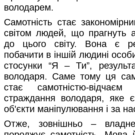
володарем.
Самотність стає закономірн
світом людей, що прагнуть а
до цього світу. Вона є ре
побачити в іншій людині особи
стосунки “Я – Ти”, результ
володаря. Саме тому ця сам
стає самотністю-відчає
страждання володаря, яке 
об'єкти маніпулювання і за на
Отже, зовнішньо – владне
породжує самотність. Мова 