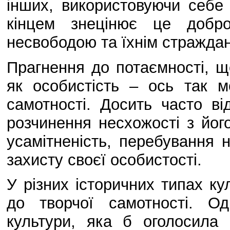
інших, використовуючи себе 
кінцем знецінює це добр
несвободою та їхнім стражда
Прагнення до потаємності, щ
як особистість – ось так 
самотності. Досить часто ві
розчинення несхожості з його
усамітненість, перебування
захисту своєї особистості.
У різних історичних типах к
до творчої самотності. О
культури, яка б оголосила