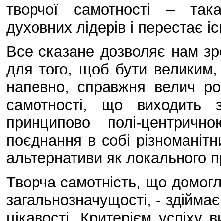
творчої самотності – так
духовних лідерів і перестає іс
Все сказане дозволяє нам з
для того, щоб бути великим,
напевно, справжня велич ро
самотності, що виходить 
принципово полі-центричн
поєднання в собі різноманітни
альтернативи як локального п
Творча самотність, що домогл
загальнозначущості, - здіймає
цікавості. Критерієм успіху 