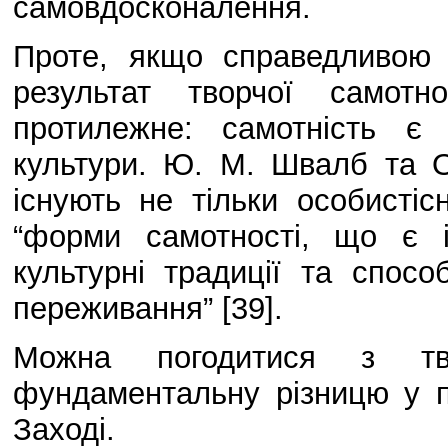
самовдосконалення.
Проте, якщо справедливою
результат творчої самотн
протилежне: самотність є
культури. Ю. М. Швалб та 
існують не тільки особистіс
“форми самотності, що є 
культурні традиції та спосо
переживання” [39].
Можна погодитися з тв
фундаментальну різницю у п
Заході.