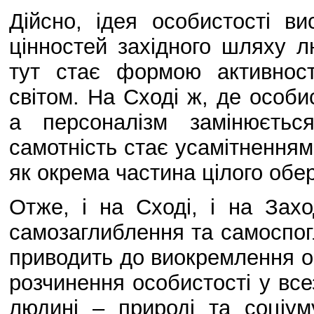
Дійсно, ідея особистості в
цінностей західного шляху лю
тут стає формою активност
світом. На Сході ж, де особи
а персоналізм замінюєтьс
самотність стає усамітненням
як окрема частина цілого обер
Отже, і на Сході, і на Зах
самозаглиблення та самоспогл
приводить до виокремлення ос
розчинення особистості у вс
людині – природі та соціум