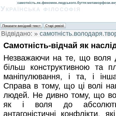
[
самотність.як.феномен.людського.буття:метаморфози.внут
Українська філософія
Відвідано:
»
самотність.володаря.тво
Самотність-відчай як наслі
Незважаючи на те, що воля 
більш конструктивною та п
маніпулювання, і та, і інш
Справа в тому, що ці волі на
людей. Не дивно тому, що во
як і воля до абсолютно
антагоністичні конфлікти, 