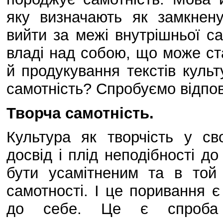
яку визначають як замкнен
вийти за межі внутрішньої са
владі над собою, що може ст
й продукування текстів куль
самотність? Спробуємо відпов
Творча самотність.
Культура як творчість у св
досвід і плід неподібності до
бути усамітненим та в той
самотності. І це поривання 
до себе. Це є спроба 