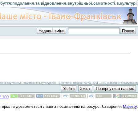
буття:подолання.та.відновлення.внутрішньої.самотності.в.культурі
]
ня.внутрішньої.самотності.в.культурі.txt · В останнє змінено: 09.01.2011 13:52 (зовнішнє редагування)
атеріалів дозволяється лише з посиланням на ресурс. Створення
Majesty
.