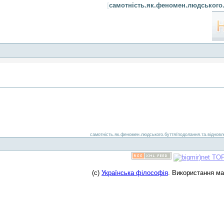
[
самотність.як.феномен.людського.
самотність.як.феномен.людського.буття/подолання.та.відновлен
(c)
Українська філософія
. Використання м