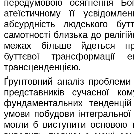
передумовою осягнення Бог
атеїстичному її усвідомл
абсурдність людського бут
самотності близька до релігій
межах більше йдеться пр
буттєвої трансформації е
трансценденцією.
Ґрунтовний аналіз проблеми 
представників сучасної ком
фундаментальних тенденцій
умови побудови інтегральної
могли б виступити основою ті