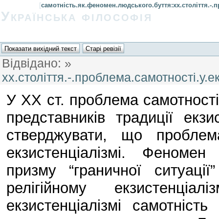
[
самотність.як.феномен.людського.буття:хх.століття.-.п
Українська філософія
Відвідано:
»
хх.століття.-.проблема.самотності.у.е
У ХХ ст. проблема самотності
представників традиції екзи
стверджувати, що проблем
екзистенціалізмі. Феномен
призму “граничної ситуаці
релігійному екзистенціа
екзистенціалізмі самотність