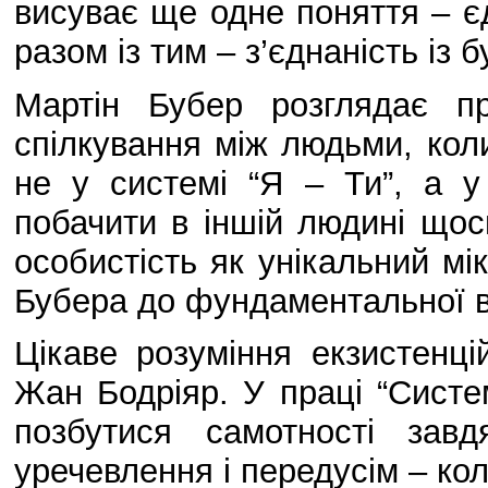
висуває ще одне поняття – єд
разом із тим – з’єднаність із б
Мартін Бубер розглядає п
спілкування між людьми, кол
не у системі “Я – Ти”, а у
побачити в іншій людині щос
особистість як унікальний мі
Бубера до фундаментальної в
Цікаве розуміння екзистенці
Жан Бодріяр. У праці “Систе
позбутися самотності зав
уречевлення і передусім – ко