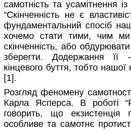
самотність та усамітнення із
“Скінченність не є властив
фундаментальний спосіб наш
хочемо стати тими, чим м
скінченність, або обдурювати 
зберегти. Додержання її 
кінцевого буття, тобто нашої 
[1].
Розгляд феномену самотності
Карла Ясперса. В роботі “
говорить, що екзистенція 
особливе та самотнє протист