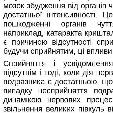
мозок збудження від органів ч
достатньої інтенсивності. 
пошкодженні органів чутт
наприклад, катаракта кришта
є причиною відсутності спри
будучи сприйнятим, ці впливи
Сприйняття і усвідомленн
відсутнім і тоді, коли дія не
подразника є достатньою, що
випадку несприйняття подр
динамікою нервових процес
звільнення великих півкуль в