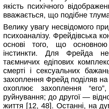
якість психічного відображен
вважається, що подібне тлума
Велику увагу несвідомого при
психоаналізу. Фрейдівська ко
основі того, що основною
інстинкти. Для Фрейда не
таємничих едіпових комплексі
смерті і сексуальних бажань
захоплення Фрейд поділяв на 
охоплює захоплення “его”, 
руйнування; до другої — відно
життя [12, 48]. Останні, на д