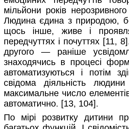
мільйони років нерозривног
Людина єдина з природою, бо
щось інше, живе і проявл
передчуттях і почуттях [11, 8]
другого — раніше усвідомл
знаходячись в процесі форм
автоматизуються і потім з
свідома діяльність людин
максимальне число елементів 
автоматично. [13, 104].
По мірі розвитку дитини пр
багатьох функцій. І свідоміст