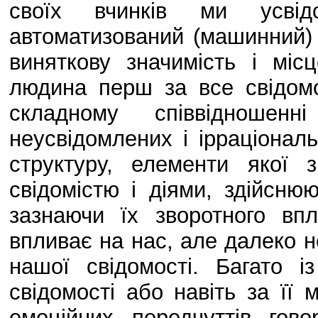
своїх вчинків ми усвід
автоматизований (машинний) 
виняткову значимість і міс
людина перш за все свідомо
складному співвідношен
неусвідомлених і ірраціона
структуру, елементи якої 
свідомістю і діями, здійсню
зазнаючи їх зворотного вп
впливає на нас, але далеко н
нашої свідомості. Багато 
свідомості або навіть за її
емоційних передчуттів го