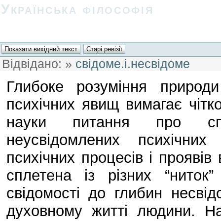
Українська філософія
Відвідано:
»
свідоме.і.несвідоме
Глибоке розуміння природи
психічних явищ вимагає чіткої
науки питання про спі
неусвідомлених психічних
психічних процесів і проявів
сплетена із різних “ниток
свідомості до глибин несві
духовному житті людини. На