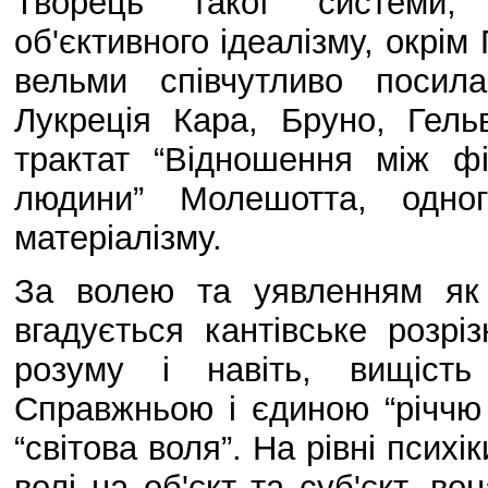
Творець такої системи, 
об'єктивного ідеалізму, окрім
вельми співчутливо посила
Лукреція Кара, Бруно, Гель
трактат “Відношення між 
людини” Молешотта, одног
матеріалізму.
За волею та уявленням як
вгадується кантівське розрі
розуму і навіть, вищість
Справжньою і єдиною “річчю 
“світова воля”. На рівні психі
волі на об'єкт та суб'єкт, в