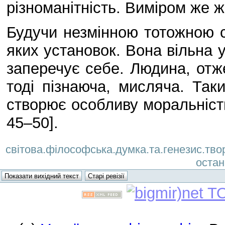
різноманітність. Виміром же 
Будучи незмінною тотожною са
яких установок. Вона вільна 
заперечує себе. Людина, отже
тоді пізнаюча, мисляча. Так
створює особливу моральність,
45–50].
світова.філософська.думка.та.генезис.твор
остан