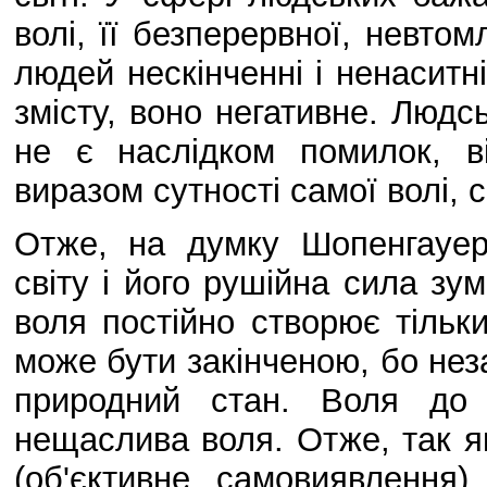
волі, її безперервної, невтом
людей нескінченні і ненаситн
змісту, воно негативне. Людсь
не є наслідком помилок, в
виразом сутності самої волі, 
Отже, на думку Шопенгауера
світу і його рушійна сила зу
воля постійно створює тільк
може бути закінченою, бо нез
природний стан. Воля до
нещаслива воля. Отже, так як
(об'єктивне самовиявлення