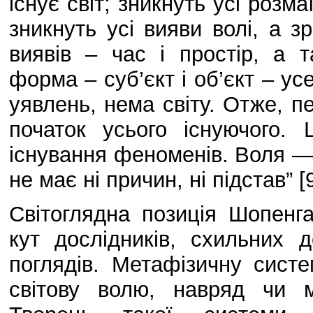
існує світ; зникнуть усі розм
зникнуть усі вияви волі, а 
виявів – час і простір, а 
форма – суб’єкт і об’єкт – у
уявлень, нема світу. Отже, 
початок усього існуючого. 
існування феноменів. Воля —
не має ні причин, ні підстав” [
Світоглядна позиція Шопенг
кут дослідників, схильних 
поглядів. Метафізичну сис
світову волю, навряд чи м