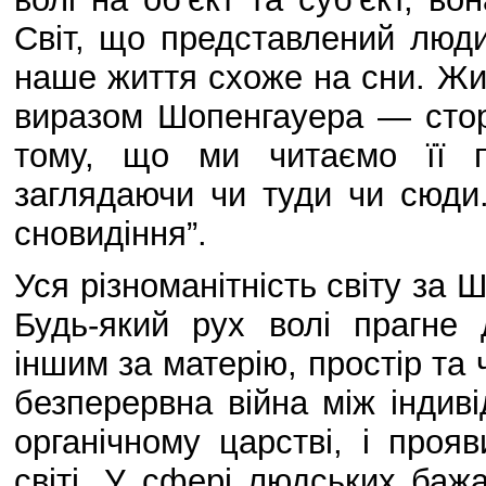
Світ, що представлений людин
наше життя схоже на сни. Жит
виразом Шопенгауера — сторін
тому, що ми читаємо її п
заглядаючи чи туди чи сюди
сновидіння”.
Уся різноманітність світу за
Будь-який рух волі прагне
іншим за матерію, простір та 
безперервна війна між індив
органічному царстві, і проя
світі. У сфері людських баж