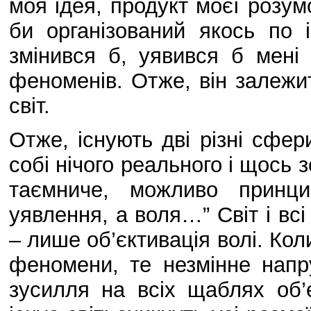
моя ідея, продукт моєї розумо
би організований якось по
змінився б, уявився б мені
феноменів. Отже, він залежит
світ.
Отже, існують дві різні сфе
собі нічого реального і щось з
таємниче, можливо принци
уявлення, а воля…” Світ і вс
– лише об’єктивація волі. Коли
феномени, те незмінне напр
зусилля на всіх щаблях об’є