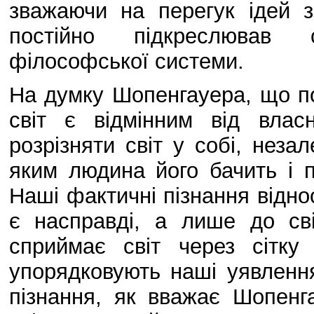
зважаючи на перегук ідей 
постійно підкреслював 
філософської системи.
На думку Шопенгауера, що по
світ є відмінним від влас
розрізняти світ у собі, незал
яким людина його бачить і п
Наші фактичні пізнання віднос
є насправді, а лише до сві
сприймає світ через сітку 
упорядковують наші уявленн
пізнання, як вважає Шопенга