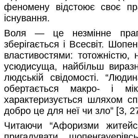
феномену відстоює своє пр
існування.
Воля — це незмінне прагн
зберігається і Всесвіт. Шопе
властивостями: тотожністю, 
усюдисуща, найбільш виразн
людській свідомості. “Люди
обертається макро- і мік
характеризується шляхом сп
добро це для неї чи зло” [3, 27
Читаючи “Афоризми житейсь
пригадувати шопенгауерів