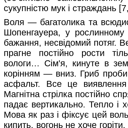
сукупністю мук і страждань [7,
Воля — багатолика та всюдис
Шопенгауера, у рослинному с
бажання, несвідомий потяг. Ве
прагне постійно рости тіл
вологи… Сім'я, кинуте в зе
корінням — вниз. Гриб пробив
асфальт. Все це виявлення 
Магнітна стрілка постійно спр
падає вертикально. Тепло і 
Мова як раз і фіксує цей вол
кипить, вогонь не хоче горіти