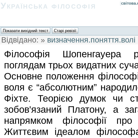
Українська філософія
[
світова
Відвідано:
»
визначення.поняття.волі
Філософія Шопенгауера рі
поглядам трьох видатних сучас
Основне положення філософі
воля є “абсолютним” народило
Фіхте. Теорією думок чи с
зобов'язаний Платону, а за
напрямком філософії про 
Життєвим ідеалом філософа