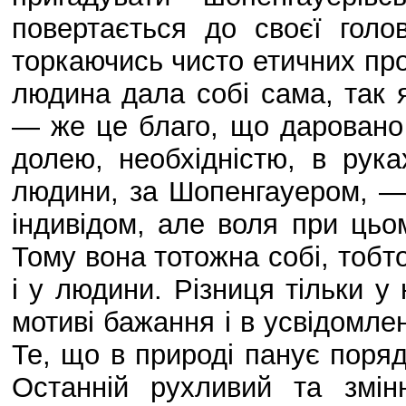
повертається до своєї голов
торкаючись чисто етичних пр
людина дала собі сама, так
— же це благо, що даровано
долею, необхідністю, в рук
людини, за Шопенгауером, — 
індивідом, але воля при цьо
Тому вона тотожна собі, тобто 
і у людини. Різниця тільки у
мотиві бажання і в усвідомле
Те, що в природі панує поряд
Останній рухливий та змін