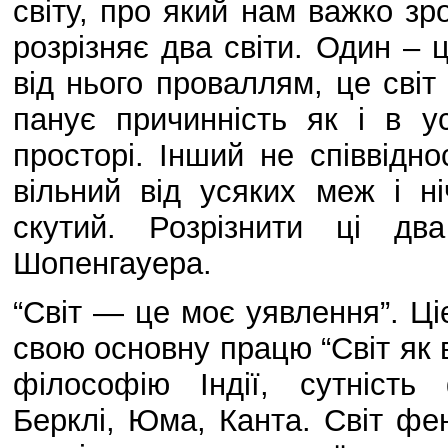
світу, про який нам важко з
розрізняє два світи. Один – 
від нього проваллям, це світ
панує причинність як і в у
просторі. Інший не співвідн
вільний від усяких меж і 
скутий. Розрізнити ці дв
Шопенгауера.
“Світ — це моє уявлення”. 
свою основну працю “Світ як в
філософію Індії, сутність
Берклі, Юма, Канта. Світ ф