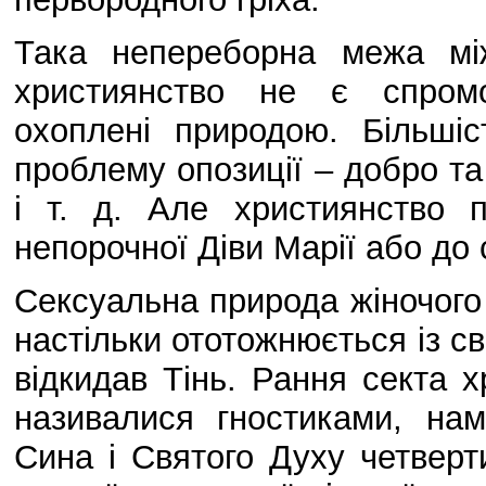
Така непереборна межа мі
християнство не є спромо
охоплені природою. Більшіс
проблему опозиції – добро та 
і т. д. Але християнство 
непорочної Діви Марії або до 
Сексуальна природа жіночого
настільки ототожнюється із св
відкидав Тінь. Рання секта х
називалися гностиками, на
Сина і Святого Духу четвер