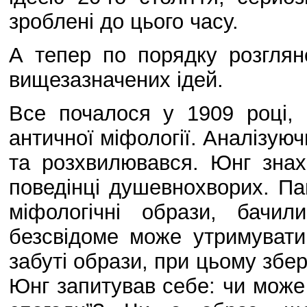
зроблені до цього часу.
А тепер по порядку розгля
вищезазначених ідей.
Все почалося у 1909 році,
античної міфології. Аналізуюч
та розхвилювався. Юнг зна
поведінці душевнохворих. Пац
міфологічні образи, бачил
безсвідоме може утримувати 
забуті образи, при цьому збе
Юнг запитував себе: чи може 