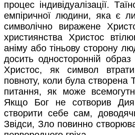
процес індивідуалізації. Та
емпіричної людини, яка є л
символічно виражене Христ
християнства Христос втілю
аніму або тіньову сторону лю
досить односторонній образ Х
Христос, як символ втрати
повноту, коли була створена Т
питання, як може всемогутн
Якщо Бог не сотворив Дияв
створити себе сам, доводяч
Звідси, Зло повинно створюва
первородного гріха.