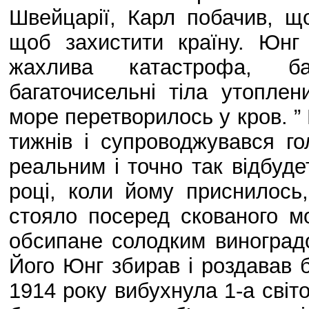
Швейцарії, Карл побачив, щ
щоб захистити країну. Юнг
жахлива катастрофа, ба
багаточисельні тіла утоплен
море перетворилось у кров. ”
тижнів і супроводжувався г
реальним і точно так відбуд
році, коли йому приснилось
стояло посеред скованого м
обсипане солодким виноградо
Його Юнг збирав і роздавав б
1914 року вибухнула 1-а світо