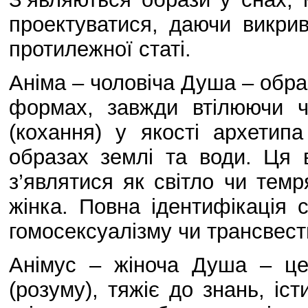
проектуватися, даючи викри
протилежної статі.
Аніма – чоловіча Душа – образ
формах, завжди втілюючи 
(кохання) у якості архетип
образах землі та води. Ця 
з’являтися як світло чи темр
жінка. Повна ідентифікація
гомосексуалізму чи трансвест
Анімус – жіноча Душа – це
(розуму), тяжіє до знань, іст