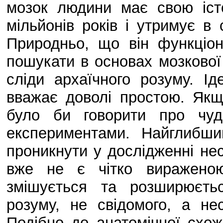
мозок людини має свою іст
мільйонів років і утримує в с
Природньо, що він функціону
пошукати в основах мозкової
сліди архаїчного розуму. І
вважає доволі простою. Якщ
було би говорити про чу
експериментами. Найглибш
проникнути у дослідженні не
вже не є чітко вираженою
змішується та розширюєть
розуму, не свідомого, а не
Подібно до анатомічної схож