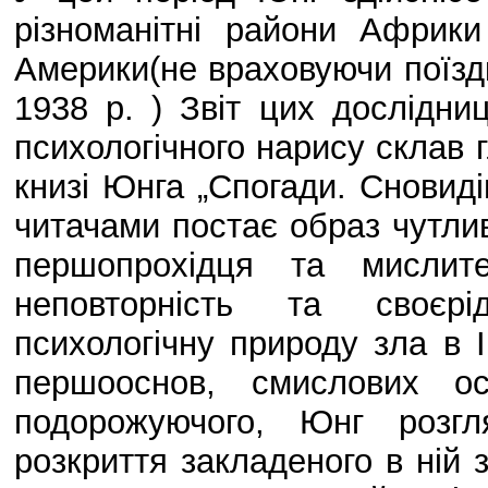
різноманітні райони Африки
Америки(не враховуючи поїздки
1938 р. ) Звіт цих дослідниц
психологічного нарису склав г
книзі Юнга „Спогади. Сновиді
читачами постає образ чутлив
першопрохідця та мислите
неповторність та своєрід
психологічну природу зла в 
першооснов, смислових ос
подорожуючого, Юнг розгл
розкриття закладеного в ній з