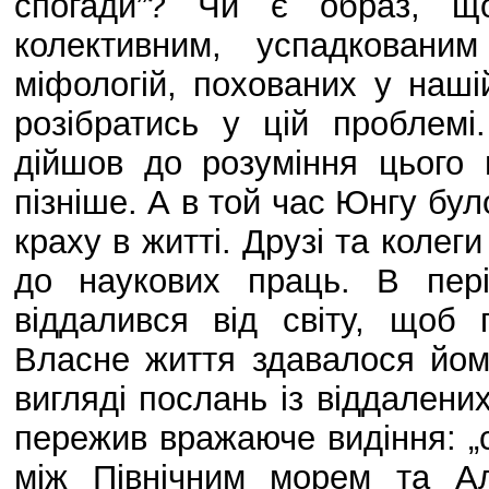
спогади”? Чи є образ, що
колективним, успадковани
міфологій, похованих у наші
розібратись у цій проблемі
дійшов до розуміння цього
пізніше. А в той час Юнгу було
краху в житті. Друзі та колеги
до наукових праць. В пер
віддалився від світу, щоб 
Власне життя здавалося йом
вигляді послань із віддалених
пережив вражаюче видіння: „с
між Північним морем та А