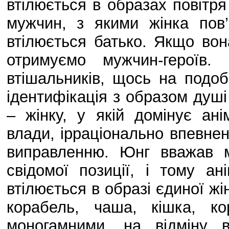
втілюється в образах повітря
мужчин, з якими жінка пов’
втілюється батько. Якщо вон
отримуємо мужчин-героїв.
втішальників, щось на подоб
ідентифікація з образом душі
– жінку, у якій домінує ані
влади, ірраціонально впевнен
виправленню. Юнг вважав м
свідомої позиції, і тому ан
втілюється в образі єдиної жі
корабель, чаша, кішка, к
моногамними, на відміну ві