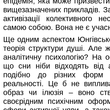
епідемія, яка може призвести 
вищезазначених прикладів. З
активізації колективного н
самою собою. Вона не є учасн
Ще одним аспектом Юнгівської
теорія структури душі. Але ж
аналітичну психологію? На о
що сни ніби відходять від 
подібно до різних форм в
реальності. Це б не виплив
образ чи ілюзія – воно ст
своєрідним психічним офор