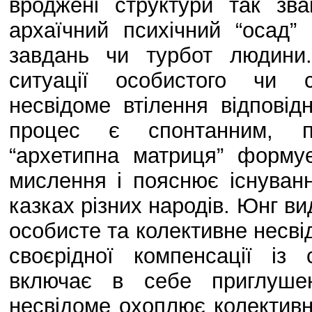
вроджені структури так зван
архаїчний психічний “осад”
завдань чи турбот людини.
ситуації особистого чи с
несвідоме втілення відповід
процес є спонтанним, п
“архетипна матриця” формує
мислення і пояснює існуван
казках різних народів. Юнг ви
особисте та колективне несві
своєрідної компенсації із 
включає в себе приглушен
несвідоме охоплює колективні