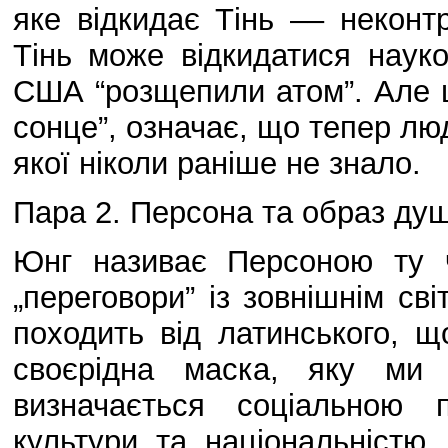
яке відкидає Тінь –– неконт
Тінь може відкидатися наук
США “розщепили атом”. Але ц
сонце”, означає, що тепер лю
якої ніколи раніше не знало.
Пара 2. Персона та образ душ
Юнг називає Персоною ту ч
„переговори” із зовнішнім сві
походить від латинського, щ
своєрідна маска, яку ми 
визначається соціальною 
культури та національністю.