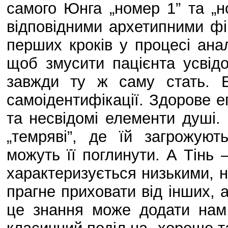
самого Юнга „номер 1” та „но
відповідними архетипними фіг
перших кроків у процесі ана
щоб змусити пацієнта усвідо
завжди ту ж саму стать. Е
самоідентифікації. Здорове ег
та несвідомі елементи душі
„темряві”, де їй загрожуют
можуть її поглинути. А Тінь 
характеризується низькими, н
прагне приховати від інших, 
це знання може додати нам 