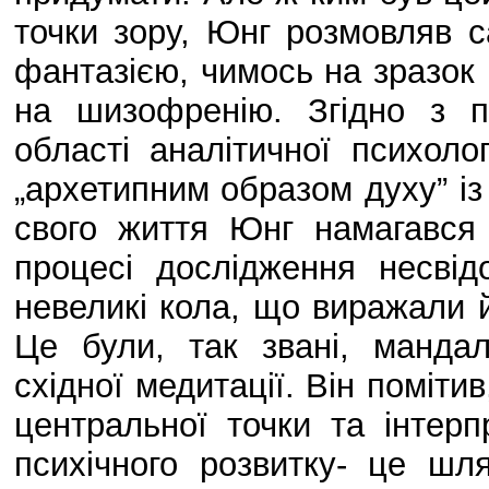
точки зору, Юнг розмовляв 
фантазією, чимось на зразок 
на шизофренію. Згідно з 
області аналітичної психоло
„архетипним образом духу” із
свого життя Юнг намагався
процесі дослідження несві
невеликі кола, що виражали й
Це були, так звані, мандал
східної медитації. Він поміт
центральної точки та інтер
психічного розвитку- це шля