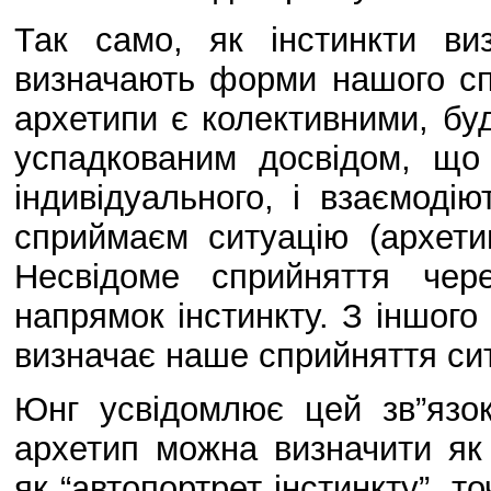
Так само, як інстинкти ви
визначають форми нашого спри
архетипи є колективними, бу
успадкованим досвідом, що
індивідуального, і взаємоді
сприймаєм ситуацію (архети
Несвідоме сприйняття чер
напрямок інстинкту. З іншого 
визначає наше сприйняття сит
Юнг усвідомлює цей зв”язок
архетип можна визначити як
як “автопортрет інстинкту”, то