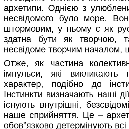
архетипи. Однією з улюбле
несвідомого було море. Вон
штормовим, у ньому є як рус
здатна бути як творчою, 
несвідоме творчим началом, щ
Отже, як частина колективн
імпульси, які викликають н
характер, подібно до інст
Інстинкти визначають наші д
існують внутрішні, безсвід
наше сприйняття. Це – архети
обов”язково детермінують всі 