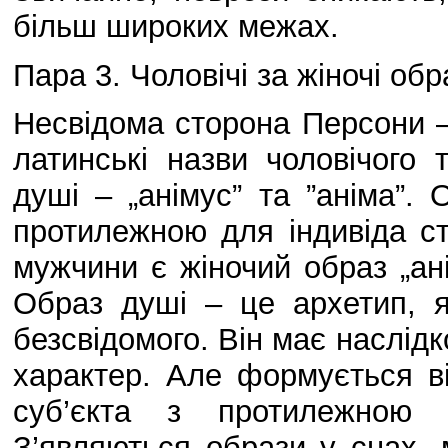
більш широких межах.
Пара 3. Чоловічі за жіночі обр
Несвідома сторона Персони –
латинські назви чоловічого 
душі – „анімус” та ”аніма”.
протилежною для індивіда с
мужчини є жіночий образ „ані
Образ душі – це архетип, 
безсвідомого. Він має наслідк
характер. Але формується в
суб’єкта з протилежною 
З’являються образи у снах, 