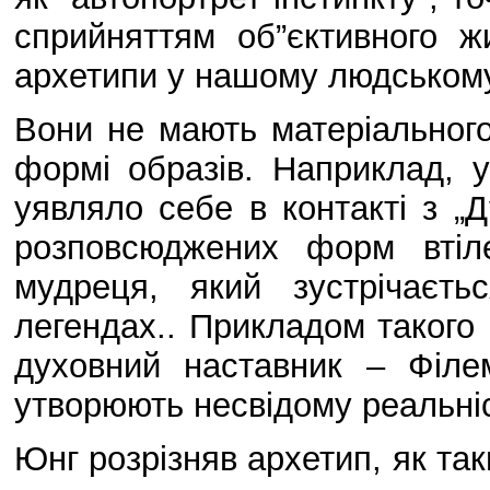
сприйняттям об”єктивного ж
архетипи у нашому людському
Вони не мають матеріального
формі образів. Наприклад, у
уявляло себе в контакті з „
розповсюджених форм втіле
мудреця, який зустрічаєт
легендах.. Прикладом такого
духовний наставник – Філе
утворюють несвідому реальніс
Юнг розрізняв архетип, як так