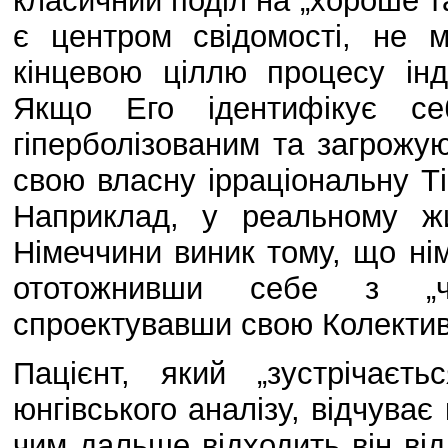
класичний поділ на „хороше та
є центром свідомості, не 
кінцевою ціллю процесу індив
Якщо Его ідентифікує с
гіперболізованим та загрожую
свою власну ірраціональну Ті
Наприклад, у реальному жи
Німеччини виник тому, що нім
ототожнивши себе з „ч
спроектувавши свою Колективн
Пацієнт, який „зустрічаєт
юнгівського аналізу, відчуває 
чим дальше відходить він від 