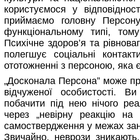
користуємося у відповіднос
приймаємо головну Персон
функціональному типі, то
Психічне здоров’я та рівнова
полегшує соціальні контак
ототожненні з персоною, яка 
„Досконала Персона” може при
відчуженої особистості. В
побачити під нею нічого ре
через „невірну реакцію на 
самоствердження у межах зана
Звичайно, неврози зникають,