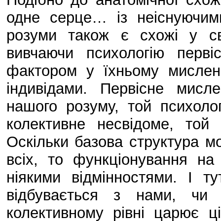
одне серце… із неіснуючими
розуми також є схожі у св
вивчаючи психологію перв
фактором у їхньому мисленн
індивідами. Первісне мисл
нашого розуму, той психоло
колективне несвідоме, той
Оскільки базова структура м
всіх, то функціонування на
ніякими відмінностями. І 
відбувається з нами, чи
колективному рівні царює ці