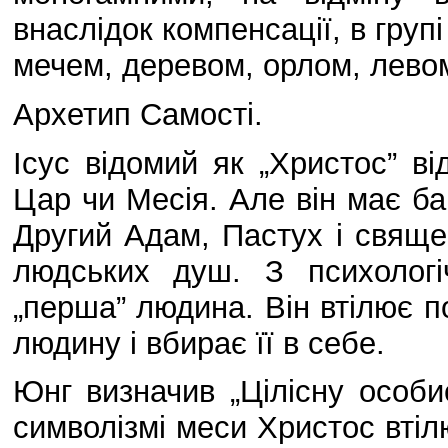
внаслідок компенсації, в груп
мечем, деревом, орлом, левом,
Архетип Самості.
Ісус відомий як „Христос” ві
Цар чи Месія. Але він має ба
Другий Адам, Пастух і свяще
людських душ. З психологі
„перша” людина. Він втілює п
людину і вбирає її в себе.
Юнг визначив „Цілісну особи
символізмі меси Христос втіл