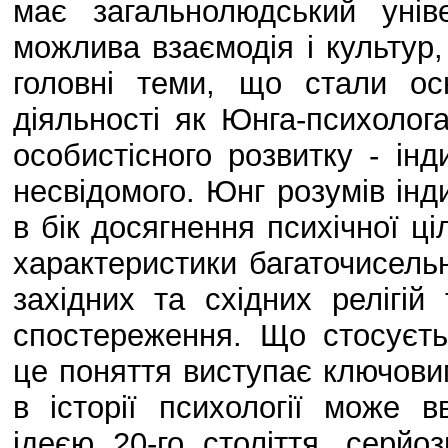
має загальнолюдський унів
можлива взаємодія і культур,
головні теми, що стали о
діяльності як Юнга-психолог
особистісного розвитку - інд
несвідомого. Юнг розумів інд
в бік досягнення психічної ці
характеристики багаточисельни
західних та східних релігій 
спостереження. Що стосуєтьс
це поняття виступає ключовим 
в історії психології може 
ідеєю 20-го століття, серйо