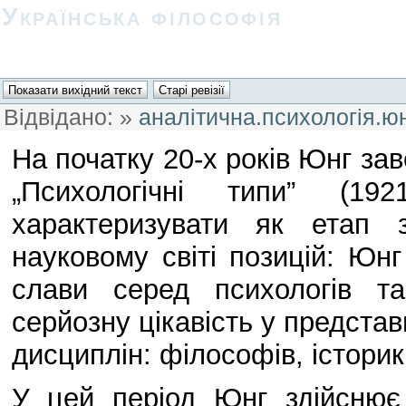
Українська філософія
Відвідано:
»
аналітична.психологія.ю
На початку 20-х років Юнг з
„Психологічні типи” (19
характеризувати як етап 
науковому світі позицій: Юн
слави серед психологів та
серйозну цікавість у представ
дисциплін: філософів, історикі
У цей період Юнг здійснює