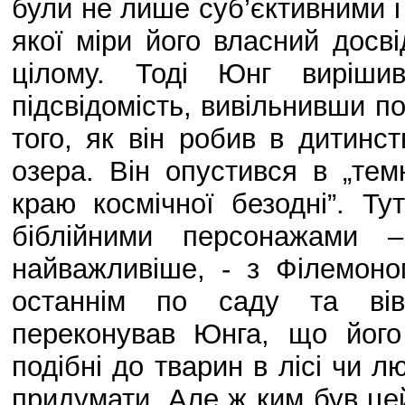
були не лише суб’єктивними і
якої міри його власний досв
цілому. Тоді Юнг вирішив
підсвідомість, вивільнивши по
того, як він робив в дитинст
озера. Він опустився в „тем
краю космічної безодні”. Ту
біблійними персонажами 
найважливіше, - з Філемоно
останнім по саду та вів
переконував Юнга, що йог
подібні до тварин в лісі чи л
придумати. Але ж ким був це