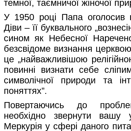
темної, таємничої жіночої при
У 1950 році Папа оголосив 
Діви – її буквального „вознесі
сином як Небесної Наречен
безсвідоме визнання церквою 
це „найважливішою релігійно
повинні визнати себе сліп
символічної природи та ін
поняттях”.
Повертаючись до проблем
необхідно звернути вашу 
Меркурія у сфері даного пит