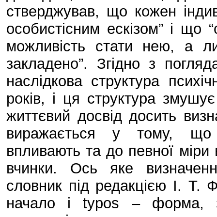
стверджував, що кожен індиві
особистісним ескізом” і що 
можливість стати нею, а л
закладено”. Згідно з погля
наслідкова структура психіч
років, і ця структура змушу
життєвий досвід досить визн
виражається у тому, що н
впливають та до певної міри 
вчинки. Ось яке визначен
словник під редакцією І. Т. 
начало і typos – форма, з