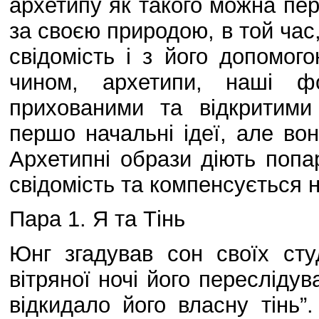
архетипу як такого можна пер
за своєю природою, в той час
свідомість і з його допомо
чином, архетипи, наші ф
прихованими та відкритими
першо начальні ідеї, але во
Архетипні образи діють попа
свідомість та компенсується 
Пара 1. Я та Тінь
Юнг згадував сон своїх студ
вітряної ночі його переслідув
відкидало його власну тінь”