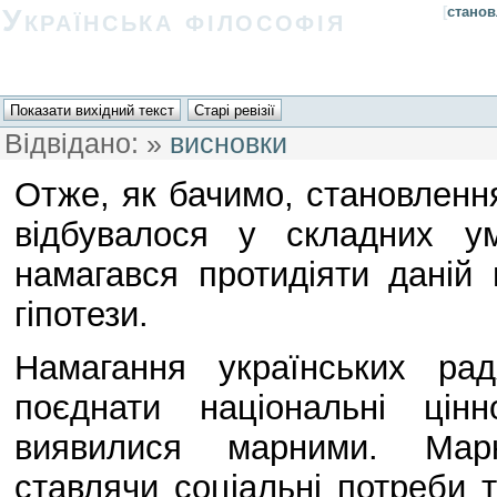
Українська філософія
[
станов
Відвідано:
»
висновки
Отже, як бачимо, становлення
відбувалося у складних у
намагався протидіяти даній 
гіпотези.
Намагання українських рад
поєднати національні цін
виявилися марними. Маркс
ставлячи соціальні потреби 