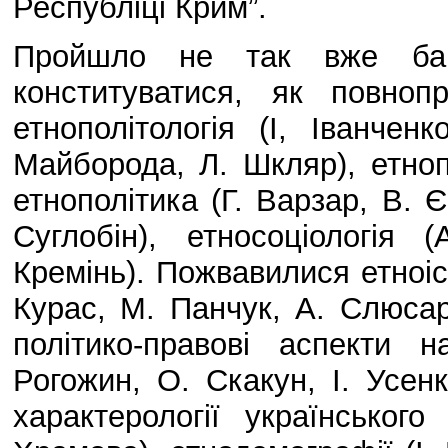
Республіці Крим”.
Пройшло не так вже баг
конституватися, як повноп
етнополітологія (І, Іванчен
Майборода, Л. Шкляр), етноп
етнополітика (Г. Варзар, В. 
Суглобін), етносоціологія
Кремінь). Пожвавилися етноіст
Курас, М. Панчук, А. Слюсар
політико-правові аспекти 
Рогожин, О. Скакун, І. Усен
характерології українськог