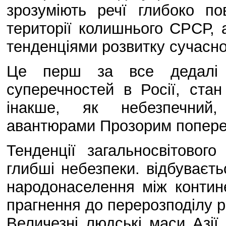
зрозуміють речї глибоко по
території колишнього СРСР,
тенденціями розвитку сучасног
Це перш за все дедалі б
суперечностей в Росії, ста
інакше, як небезпечний,
авантюрами Прозорим поперед
Тенденції загальносвітовог
глибші небезпеки. відбуваєть
народонаселення між контин
прагнення до перерозподілу ре
Величезні людські маси Азії