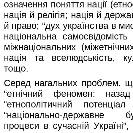
означення поняття нації (етнос
нація й релігія; нація й держ
й право; “дух українства в мис
національна самосвідомість
міжнаціональних (міжетнічних
нація та вселюдськість, ку
тощо.
Серед нагальних проблем, що
“етнічний феномен: наза
“етнополітичний потенціал
“національно-державне бу
процеси в сучасній Україні”