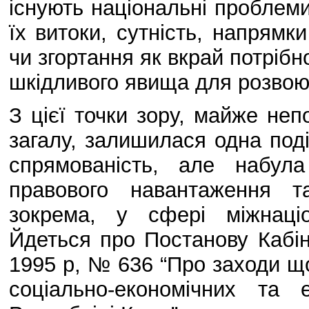
існують національні проблеми 
їх витоки, сутність, напрямк
чи згортання як вкрай потрібно
шкідливого явища для розвою
З цієї точки зору, майже не
загалу, залишилася одна под
спрямованість, але набула
правового навантаження т
зокрема, у сфері міжнаціо
Йдеться про Постанову Кабіне
1995 р, № 636 “Про заходи що
соціально-економічних та