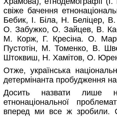
Храмова), етнодемографії (І. 
свіже бачення етнонаціональ
Бебик, І. Біла, Н. Беліцер, В
О. Забужко, О. Зайцев, В. Ка
М. Корж, Г. Кресіна. О. Мару
Пустотін, М. Томенко, В. Шв
Штоквиш, Н. Хамітов, О. Юрен
Отже, українська національ
детермінанта пробудження нар
Досить назвати лише на
етнонаціональної проблема
вперед ми все ж зробили. 