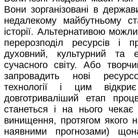
Вони зорганізовані в держав
недалекому майбутньому ст
історії. Альтернативою можли
перерозподіл ресурсів і п
духовний, культурний та 
сучасного світу. Або творч
запровадить нові ресурсо
технології і цим відкр
довготриваліший етап проц
станеться і на нього чекає
винищення, протягом якого н
наявними прогнозами) щон