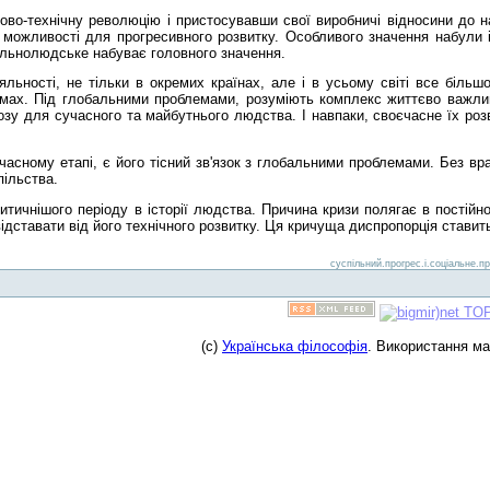
ково-технічну революцію і пристосувавши свої виробничі відносини до
 можливості для прогресивного розвитку. Особливого значення набули ін
гальнолюдське набуває головного значення.
ьності, не тільки в окремих країнах, але і в усьому світі все більш
мах. Під глобальними проблемами, розуміють комплекс життєво важливи
зу для сучасного та майбутнього людства. І навпаки, своєчасне їх роз
асному етапі, є його тісний зв'язок з глобальними проблемами. Без вр
пільства.
тичнішого періоду в історії людства. Причина кризи полягає в постійно 
ідставати від його технічного розвитку. Ця кричуща диспропорція ставить
суспільний.прогрес.і.соціальне.пр
(c)
Українська філософія
. Використання м