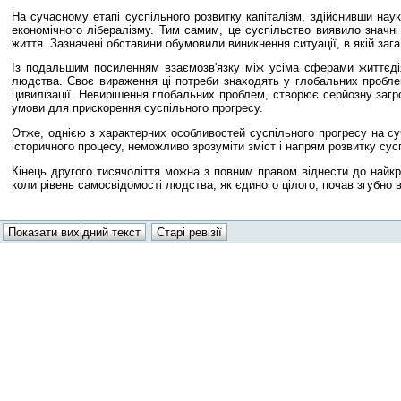
На сучасному етапі суспільного розвитку капіталізм, здійснивши нау
економічного лібералізму. Тим самим, це суспільство виявило значні
життя. Зазначені обставини обумовили виникнення ситуації, в якій за
Із подальшим посиленням взаємозв'язку між усіма сферами життєдіял
людства. Своє вираження ці потреби знаходять у глобальних пробле
цивилізації. Невирішення глобальних проблем, створює серйозну загро
умови для прискорення суспільного прогресу.
Отже, однією з характерних особливостей суспільного прогресу на суч
історичного процесу, неможливо зрозуміти зміст і напрям розвитку сус
Кінець другого тисячоліття можна з повним правом віднести до найкри
коли рівень самосвідомості людства, як єдиного цілого, почав згубно в