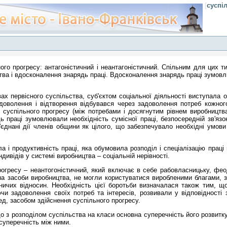
[
суспі
ого прогресу: антагоністичний і неантагоністичний. Спільним для цих 
тва і вдосконалення знарядь праці. Вдосконалення знарядь праці зумовл
ах первісного суспільства, суб'єктом соціальної діяльності виступала
адоволення і відтворення відбувався через задоволення потреб кожног
ь суспільного прогресу (між потребами і досягнутим рівнем виробництв
ь праці зумовлювали необхідність сумісної праці, безпосередній зв'язо
днані дії членів общини як цілого, що забезпечувало необхідні умови 
а і продуктивність праці, яка обумовила розподіл і спеціалізацію праці
дивідів у системі виробництва – соціальній нерівності.
рогресу – неантогоністичний, який включає в себе рабовласницьку, фе
на засоби виробництва, не могли користуватися виробленими благами, 
ничих відносин. Необхідність цієї боротьби визначалася також тим, що
чи задоволення своїх потреб та інтересів, розвивали у відповідності
д, засобом здійснення суспільного прогресу.
о з розподілом суспільства на класи основна суперечність його розвит
суперечність між ними.