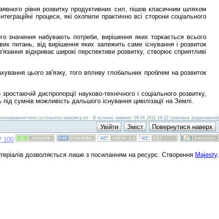
 наявного рівня розвитку продуктивних сил, пішов класичним шляхом
теграційні процеси, які охопили практично всі сторони соціального
ого значення набувають потреби, вирішення яких торкається всього
х питань, від вирішення яких залежить саме існування і розвиток
в'язання відкриває широкі перспективи розвитку, створює сприятливі
ахування цього зв'язку, того впливу глобальних проблем на розвиток
зростаючій диспропорції науково-технічного і соціального розвитку,
 під сумнів можливість дальшого існування цивілізації на Землі.
огнозування/типи.суспільного.прогресу.txt · В останнє змінено: 09.01.2011 18:22 (зовнішнє редагування)
атеріалів дозволяється лише з посиланням на ресурс. Створення
Majesty
.