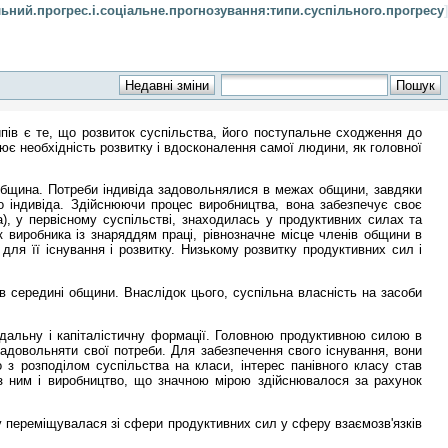
льний.прогрес.і.соціальне.прогнозування:типи.суспільного.прогресу
]
типів є те, що розвиток суспільства, його поступальне сходження до
ює необхідність розвитку і вдосконалення самої людини, як головної
 община. Потреби індивіда задовольнялися в межах общини, завдяки
о індивіда. Здійснюючи процес виробництва, вона забезпечує своє
а), у первісному суспільстві, знаходилась у продуктивних силах та
к виробника із знаряддям праці, рівнозначне місце членів общини в
для її існування і розвитку. Низькому розвитку продуктивних сил і
 в середині общини. Внаслідок цього, суспільна власність на засоби
одальну і капіталістичну формації. Головною продуктивною силою в
задовольняти свої потреби. Для забезпечення свого існування, вони
 з розподілом суспільства на класи, інтерес панівного класу став
 з ним і виробництво, що значною мірою здійснювалося за рахунок
ку переміщувалася зі сфери продуктивних сил у сферу взаємозв'язків