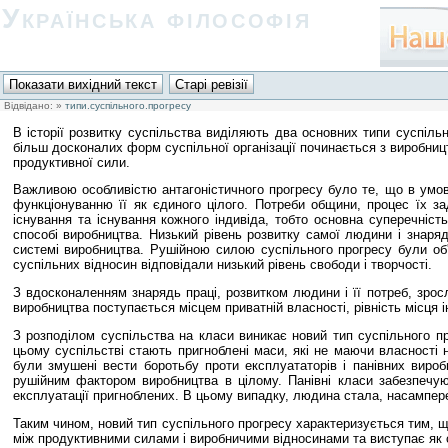
Українська філософія
Відвідано:
»
типи.суспільного.прогресу
В історії розвитку суспільства виділяють два основних типи суспільн
більш досконалих форм суспільної організації починається з виробниц
продуктивної сили.
Важливою особливістю антагоністичного прогресу було те, що в умов
функціонуванню її як єдиного цілого. Потреби общини, процес їх з
існування та існування кожного індивіда, тобто основна суперечніст
способі виробництва. Низький рівень розвитку самої людини і знаряд
системі виробництва. Рушійною силою суспільного прогресу були об'є
суспільних відносин відповідали низький рівень свободи і творчості.
З вдосконаленням знарядь праці, розвитком людини і її потреб, зросл
виробництва поступається місцем приватній власності, рівність місця ін
З розподілом суспільства на класи виникає новий тип суспільного п
цьому суспільстві стають пригноблені маси, які не маючи власності 
були змушені вести боротьбу проти експлуататорів і панівних вироб
рушійним фактором виробництва в цілому. Панівні класи забезпечую
експлуатації пригноблених. В цьому випадку, людина стала, насампере
Таким чином, новий тип суспільного прогресу характеризується тим, щ
між продуктивними силами і виробничими відносинами та виступає як 