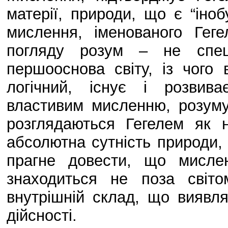
матерії, природи, що є “іноб
мислення, іменованого Гег
погляду розум – не спец
першооснова світу, із чого 
логічний, існує і розвив
властивим мисленню, розуму
розглядаються Гегелем як 
абсолютна сутність природи, л
прагне довести, що мислен
знаходиться не поза світ
внутрішній склад, що виявля
дійсності.