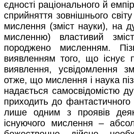
єдності раціонального й емпіри
сприйняття зовнішнього світу
мислення (зміст науки), на 
мисленню) властивий зміс
породжено мисленням. Піз
виявленням того, що існує 
виявлення, усвідомлення зм
отже, що мислення і наука піз
надається самосвідомістю ду
приходить до фантастичного
лише одним з проявів дея
існуючого мислення – абсол
божественне, дійсне, необ