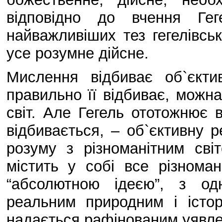
відповідно до вчення Гег
найважливіших тез гегелівськ
усе розумне дійсне.
Мислення відбиває об`єктив
правильно її відбиває, можн
світ. Але Гегель ототожнює в
відбивається, – об`єктивну р
розуму з різноманітним св
містить у собі все різноман
“абсолютною ідеєю”, з од
реальним природним і істор
надається рафінованим уявле