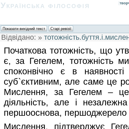
Українська філософія
[
твор
Відвідано:
»
тотожність.буття.і.мисле
Початкова тотожність, що утв
є, за Гегелем, тотожність ми
споконвічно є в наявності
суб`єктивним, але саме це р
Мислення, за Гегелем – це
діяльність, але і незалежна
першооснова, першоджерело в
Мислення, підтверджує Геге