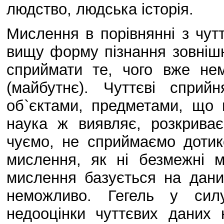
людство, людська історія.
Мислення в порівнянні з чу
вищу форму пізнання зовнішн
сприймати те, чого вже не
(майбутнє). Чуттєві сприй
об`єктами, предметами, що 
наука ж виявляє, розкрива
чуємо, не сприймаємо дотик
мислення, як ні безмежні м
мислення базується на даних
неможливо. Гегель у силу
недооцінки чуттєвих даних 