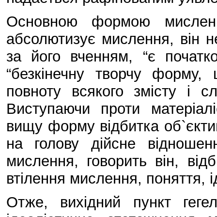
Основною формою мисленн
абсолютизує мислення, він н
за його вченням, “є початк
“безкінечну творчу форму,
повноту всякого змісту і с
Виступаючи проти матеріал
вищу форму відбитка об`єктивн
на голову дійсне відноше
мислення, говорить він, від
втілення мислення, поняття, і
Отже, вихідний пункт геге