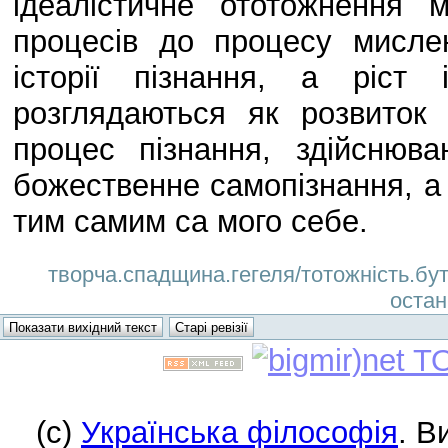
ідеалістичне ототожнення 
процесів до процесу мислен
історії пізнання, а ріст
розглядаються як розвиток 
процес пізнання, здійснюв
божественне самопізнання, а 
тим самим са мого себе.
творча.спадщина.гегеля/тотожність.бутт
остан
(c)
Українська філософія
. В