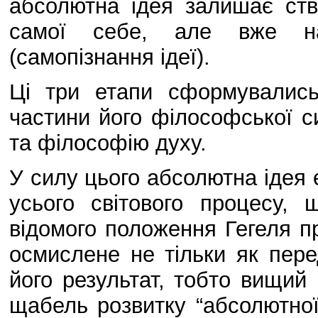
абсолютна ідея залишає ств
самої себе, але вже на
(самопізнання ідеї).
Ці три етапи сформувались
частини його філософської с
та філософію духу.
У силу цього абсолютна ідея є
усього світового процесу, 
відомого положення Гегеля п
осмислене не тільки як пере
його результат, тобто вищий
щабель розвитку “абсолютної