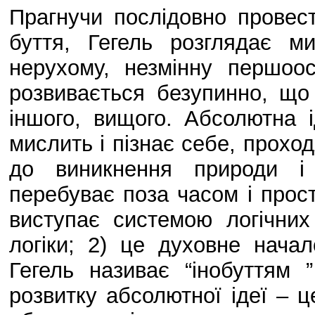
Прагнучи послідовно провес
буття, Гегель розглядає м
нерухому, незмінну першоо
розвивається безупинно, що
іншого, вищого. Абсолютна 
мислить і пізнає себе, проход
до виникнення природи і
перебуває поза часом і прост
виступає системою логічних
логіки; 2) це духовне нача
Гегель називає “інобуттям ”
розвитку абсолютної ідеї – 