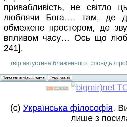
привабливість, не світло
люблячи Бога…. там, де ду
обмежене простором, де зву
впливом часу… Ось що любл
241].
твір.августина.блаженного.„сповідь./проб
(c)
Українська філософія
. В
лише з посил