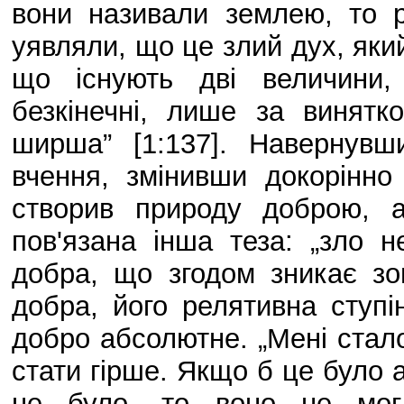
вони називали землею, то р
уявляли, що це злий дух, який
що існують дві величини,
безкінечні, лише за винят
ширша” [1:137]. Навернувш
вчення, змінивши докорінно
створив природу доброю, 
пов'язана інша теза: „зло 
добра, що згодом зникає зов
добра, його релятивна ступ
добро абсолютне. „Мені стал
стати гірше. Якщо б це було 
не було, то воно не мог