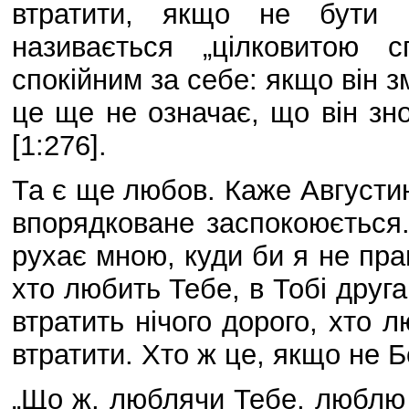
втратити, якщо не бути 
називається „цілковитою 
спокійним за себе: якщо він зм
це ще не означає, що він зно
[1:276].
Та є ще любов. Каже Августин
впорядковане заспокоюється
рухає мною, куди би я не праг
хто любить Тебе, в Тобі друга
втратить нічого дорого, хто 
втратити. Хто ж це, якщо не Б
„Що ж, люблячи Тебе, люблю 