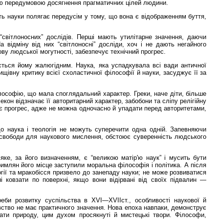
дною передумовою досягнення прагматичних цілей людини.
ть науки полягає передусім у тому, що вона є відображенням буття,
 “світлоносних” дослідів. Перші мають утилітарне значення, даючи
 відміну від них “світлоносні” досліди, хоч і не дають негайного
ву людської могутності, забезпечує технічний прогрес.
ється йому жалюгідним. Наука, яка успадкувала всі вади античної
щівну критику всієї схоластичної філософії й науки, засуджує її за
ілософію, що мала споглядальний характер. Греки, наче діти, більше
он відзначає її авторитарний характер, забобони та сліпу релігійну
ує прогрес, адже не можна одночасно й упадати перед авторитетами,
що наука і теологія не можуть суперечити одна одній. Запевняючи
ає свободи для наукового мислення, обстоює суверенність людського
е, за його визначенням, є “великою матір'ю наук” і мусить бути
римлян його місце заступили моральна філософія і політика. А після
огії та мракобісся призвело до занепаду науки; не може розвиватися
ні ковзати по поверхні, якщо вони відірвані від своїх підвалин —
би розвитку суспільства в XVI—XVIIст., особливості наукової й
вство не має практичного значення. Нова епоха навпаки, демонструє
ати природу, цим духом просякнуті й мистецькі твори. Філософи,