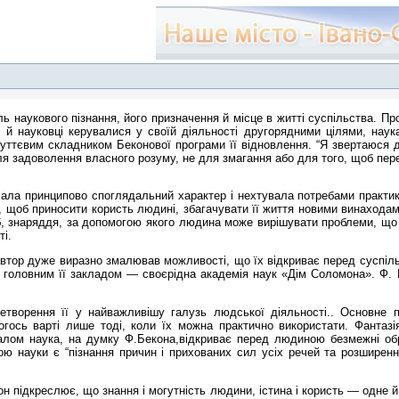
 наукового пізнання, його призначення й місце в житті суспільства. П
 й науковці керувалися у своїй діяльності другорядними цілями, наук
суттєвим складником Беконової програми її відновлення. “Я звертаюся 
ля задоволення власного розуму, не для змагання або для того, щоб пере
ала принципово споглядальний характер і нехтувала потребами практик
у, щоб приносити користь людині, збагачувати її життя новими винахода
б, знаряддя, за допомогою якого людина може вирішувати проблеми, що 
і.
автор дуже виразно змалював можливості, що їх відкриває перед суспіль
головним її закладом — своєрідна академія наук «Дім Соломона». Ф. Бе
ретворення її у найважливішу галузь людської діяльності.. Основн
гось варті лише тоді, коли їх можна практично використати. Фантаз
галом наука, на думку Ф.Бекона,відкриває перед людиною безмежні об
ою науки є “пізнання причин і прихованих сил усіх речей та розширен
кон підкреслює, що знання і могутність людини, істина і користь — одне й