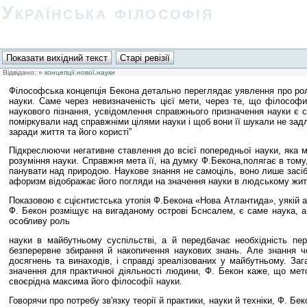
Українська філософія
Відвідано:
»
концепції.нової.науки
Філософська концепція Бекона детально переглядає уявлення про роль
науки. Саме через невизначеність цієї мети, через те, що філософи
наукового пізнання, усвідомлення справжнього призначення науки є 
поміркували над справжніми цілями науки і щоб вони її шукали не зад
заради життя та його користі”
Підкреслюючи негативне ставлення до всієї попередньої науки, яка м
розуміння науки. Справжня мета її, на думку Ф.Бекона,полягає в том
панувати над природою. Наукове знання не самоціль, воно лише засі
афоризм відображає його погляди на значення науки в людському житт
Показовою є сцієнтистська утопія Ф.Бекона «Нова Атлантида», уякій 
Ф. Бекон розміщує на вигаданому острові Бснсалем, є саме наука, а 
особливу роль
науки в майбутньому суспільстві, а й передбачає необхідність пе
безперервне збирання й накопичення наукових знань. Але знання чо
досягнень та винаходів, і справді зреалізованих у майбутньому. За
значення для практичної діяльності людини, Ф. Бекон каже, що мет
своєрідна максима його філософії науки.
Говорячи про потребу зв'язку теорії й практики, науки й техніки, Ф. Бе