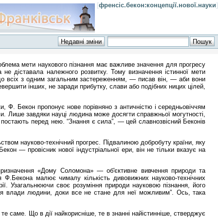
[
френсіс.бекон:концепції.нової.науки
]
роблема мети наукового пізнання має важливе значення для прогресу
а не діставала належного розвитку. Тому визначення істинної мети
до всіх з одним загальним застереженням, — писав він, — аби вони
вершити інших, не заради прибутку, слави або подібних ницих цілей,
и, Ф. Бекон пропонує нове порівняно з античністю і середньовіччям
ми. Лише завдяки науці людина може досягти справжньої могутності,
постають перед нею. “Знання є сила”, — цей славнозвісний Беконів
ством науково-технічний прогрес. Підвалиною добробуту країни, яку
кон — провісник нової індустріальної ери, він не тільки вказує на
е призначення «Дому Соломона» — об'єктивне вивчення природи та
ія Ф.Бекона малює чималу кількість дивовижних науково-технічних
рії. Узагальнюючи своє розуміння природи науковою пізнання, його
ня влади людини, доки все не стане для неї можливим”. Ось, така
 те саме. Що в дії найкорисніше, те в знанні найістинніше, стверджує