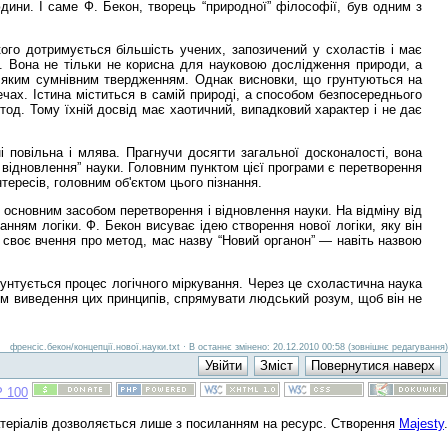
юдини. І саме Ф. Бекон, творець “природної” філософії, був одним з
ого дотримується більшість учених, запозичений у схоластів і має
. Вона не тільки не корисна для науковою дослідження природи, а
сіляким сумнівним твердженням. Однак висновки, що грунтуються на
ечах. Істина міститься в самій природі, а способом безпосереднього
тод. Тому їхній досвід має хаотичний, випадковий характер і не дає
і повільна і млява. Прагнучи досягти загальної досконалості, вона
 відновлення” науки. Головним пунктом цієї програми є перетворення
тересів, головним об'єктом цього пізнання.
 основним засобом перетворення і відновлення науки. На відміну від
нням логіки. Ф. Бекон висуває ідею створення нової логіки, яку він
є своє вчення про метод, мас назву “Новий органон” — навіть назвою
рунтується процес логічного міркування. Через це схоластична наука
одом виведення цих принципів, спрямувати людський розум, щоб він не
френсіс.бекон/концепції.нової.науки.txt · В останнє змінено: 20.12.2010 00:58 (зовнішнє редагування)
атеріалів дозволяється лише з посиланням на ресурс. Створення
Majesty
.