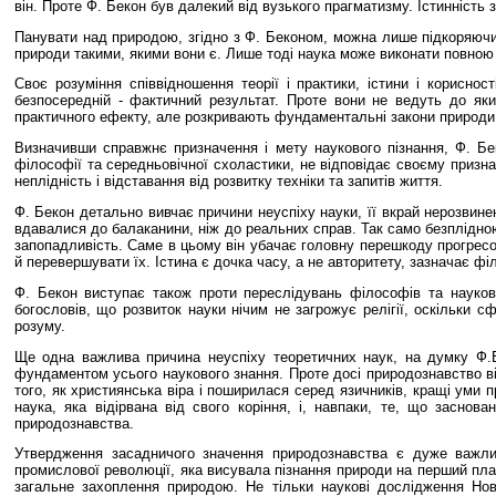
він. Проте Ф. Бекон був далекий від вузького прагматизму. Істинність
Панувати над природою, згідно з Ф. Беконом, можна лише підкоряючис
природи такими, якими вони є. Лише тоді наука може виконати повною 
Своє розуміння співвідношення теорії і практики, істини і корисно
безпосередній - фактичний результат. Проте вони не ведуть до яких
практичного ефекту, але розкривають фундаментальні закони природи, 
Визначивши справжнє призначення і мету наукового пізнання, Ф. Бе
філософії та середньовічної схоластики, не відповідає своєму призна
неплідність і відставання від розвитку техніки та запитів життя.
Ф. Бекон детально вивчає причини неуспіху науки, її вкрай нерозвине
вдавалися до балаканини, ніж до реальних справ. Так само безплідною
запопадливість. Саме в цьому він убачає головну перешкоду прогресо
й перевершувати їх. Істина є дочка часу, а не авторитету, зазначає фі
Ф. Бекон виступає також проти переслідувань філософів та науковц
богословів, що розвиток науки нічим не загрожує релігії, оскільки 
розуму.
Ще одна важлива причина неуспіху теоретичних наук, на думку Ф.Б
фундаментом усього наукового знання. Проте досі природознавство від
того, як християнська віра і поширилася серед язичників, кращі уми 
наука, яка відірвана від свого коріння, і, навпаки, те, що заснов
природознавства.
Утвердження засадничого значення природознавства є дуже важлив
промислової революції, яка висувала пізнання природи на перший пла
загальне захоплення природою. Не тільки наукові дослідження Нов