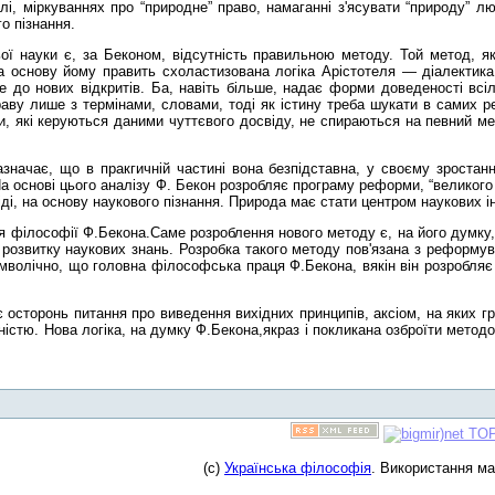
і, міркуваннях про “природне” право, намаганні з'ясувати “природу” л
о пізнання.
 науки є, за Беконом, відсутність правильною методу. Той метод, як
а основу йому править схоластизована логіка Арістотеля — діалектика
е до нових відкритів. Ба, навіть більше, надає форми доведеності в
раву лише з термінами, словами, тоді як істину треба шукати в самих р
, які керуються даними чуттєвого досвіду, не спираються на певний ме
значає, що в пракгичній частині вона безпідставна, у своєму зростанн
а основі цього аналізу Ф. Бекон розробляє програму реформи, “великого
і, на основу наукового пізнання. Природа має стати центром наукових ін
 філософії Ф.Бекона.Саме розроблення нового методу є, на його думку,
 розвитку наукових знань. Розробка такого методу пов'язана з реформува
 Символічно, що головна філософська праця Ф.Бекона, вякін він розробля
осторонь питання про виведення вихідних принципів, аксіом, на яких г
льністю. Нова логіка, на думку Ф.Бекона,якраз і покликана озброїти мет
(c)
Українська філософія
. Використання м