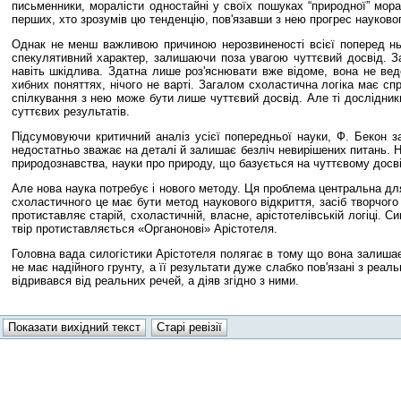
письменники, моралісти одностайні у своїх пошуках “природної” морал
перших, хто зрозумів цю тенденцію, пов'язавши з нею прогрес науковог
Однак не менш важливою причиною нерозвиненості всієї поперед ньої
спекулятивний характер, залишаючи поза увагою чуттєвий досвід. З
навіть шкідлива. Здатна лише роз'яснювати вже відоме, вона не вед
хибних поняттях, нічого не варті. Загалом схоластична логіка має сп
спілкування з нею може бути лише чуттєвий досвід. Але ті дослідники
суттєвих результатів.
Підсумовуючи критичний аналіз усієї попередньої науки, Ф. Бекон за
недостатньо зважає на деталі й залишає безліч невирішених питань. Н
природознавства, науки про природу, що базується на чуттєвому досвід
Але нова наука потребує і нового методу. Ця проблема центральна для
схоластичного це має бути метод наукового відкриття, засіб творчого
протиставляє старій, схоластичній, власне, арістотелівській логіці.
твір протиставляється «Органонові» Арістотеля.
Головна вада силогістики Арістотеля полягає в тому що вона залишає 
не має надійного грунту, а її результати дуже слабко пов'язані з реа
відривався від реальних речей, а діяв згідно з ними.