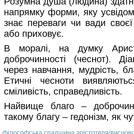
Розумна душа (людина) здатна
напрямку форми, яку усвідом
знає переваги чи вади своєї
або приховує.
В моралі, на думку Арис
доброчинності (чеснот). Ді
через навчання, мудрість, бл
Етичні чесноти виявляютьс
сміливість, справедливість.
Найвище благо – доброчин
такому благу – гедонізм, як ч
філософська.спадщина.арістотеля/висновок.