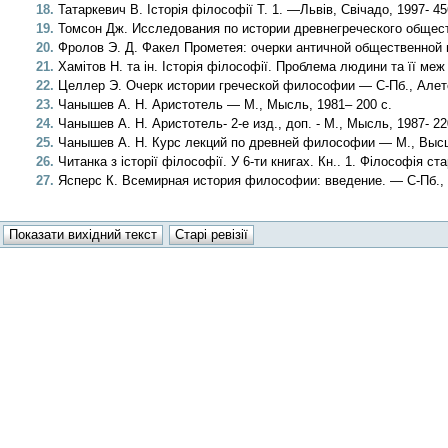
Татаркевич В. Історія філософії Т. 1. —Львів, Свічадо, 1997- 45
Томсон Дж. Исследования по истории древнегреческого обществ
Фролов Э. Д. Факел Прометея: очерки античной общественной м
Хамітов Н. та ін. Історія філософії. Проблема людини та її меж
Целлер Э. Очерк истории греческой философии — С-Пб., Алет
Чанышев А. Н. Аристотель — М., Мысль, 1981– 200 с.
Чанышев А. Н. Аристотель- 2-е изд., доп. - М., Мысль, 1987- 22
Чанышев А. Н. Курс лекций по древней философии — М., Высша
Читанка з історії філософії. У 6-ти книгах. Кн.. 1. Філософія с
Ясперс К. Всемирная история философии: введение. — С-Пб.,