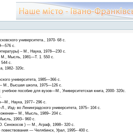
ковского университета., 1970- 68 с.
69—576 с.
тературы) – М., Наука, 1978—230 с.
 М., Мысль, 1981—Т. 1. 550 с.
544 с.
, 1982- 320с.
кого университета, 1985—366 с.
 — М., Высшая школа, 1975—126 с.
: учебное пособие для вузов—М., Университетская книга, 2000- 320с.
.
—М., Наука, 1977– 296 с.
Л., Изд- во Ленинградского университета, 1975– 104 с.
ложении— М., Мысль, 1989– 204 с.
ысль, 1993– 960 с.
 Сенокосов ) — М., Аграф, 1998– 320 с.
 повествования — Челябинск, Урал, 1995– 400 с.