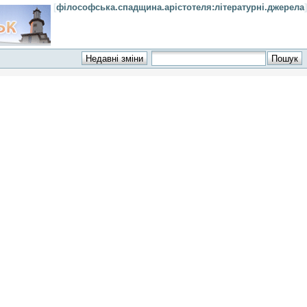
[
філософська.спадщина.арістотеля:літературні.джерела
]