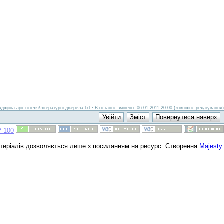
дщина.арістотеля/літературні.джерела.txt · В останнє змінено: 06.01.2011 20:00 (зовнішнє редагування)
атеріалів дозволяється лише з посиланням на ресурс. Створення
Majesty
.