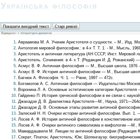
Українська філософія
Відвідано:
»
літературні.джерела
Авраамова М. А. Учение Аристотеля о сущности. – М., Изд. Мос
Антология мировой философии.: в 4-х Т. Т. 1. - М., Мысль, 19
Аристотель и античная литература (АН СССР, Инст. Мировой ли
Аристотель. Сочинения: в 4- х Т. (Редакция И. Д. Рожанский) —
Асмус В. Ф. Античная философия — М., Высшая школа, 1976 - 
Асмус В. Ф. История античной философии — М., Высшая школа
Багнюк А. Філософія. Ч. 1. — Рівне, 1997 — 472с.
Богомолов А. С. Античная философия — Издательство Московс
Воронина Л. А. Основные эстетические категории Аристотеля
Гайденко П. История греческой философии в ее связи с наукой
Джахадзе Д. В. Диалектика Аристотеля—М., Наука, 1971—264с
Джахадзе Д. В. Основные этапы развития античной философии
Залеский Н. Н. Очерки истории античной философии. Вып. 1. —
Лосев А. Ф. История античной философии в конспективном из
Лосев А. Ф. Очерки античного символизма и мифологии —М., М
Мамардашвили М. Лекции по античной философии (Редакция Ю.
Сократ; Платон; Аристотель; Юм; Шопенгауэр: биографические