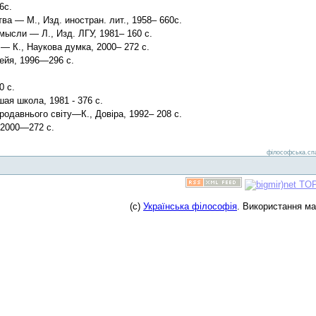
6с.
а — М., Изд. иностран. лит., 1958– 660с.
ысли — Л., Изд. ЛГУ, 1981– 160 с.
 — К., Наукова думка, 2000– 272 с.
ейя, 1996—296 с.
0 с.
я школа, 1981 - 376 с.
тародавнього світу—К., Довіра, 1992– 208 с.
 2000—272 с.
філософська.спа
(c)
Українська філософія
. Використання м