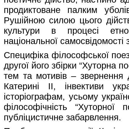
продиктоване палким уболі
Рушійною силою цього дійств
культури в процесі етно
національної самосвідомості з
Специфіка філософської поез
другої його збірки “Хуторна п
тем та мотивів – звернення 
Катерині II, інвективи ук
історіографам, усьому украї
філософічність “Хуторної п
публіцистичне забарвлення.