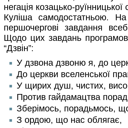
негація козацько-руїнницької с
Куліша самодостатньою. На
першочергові завдання всебі
Щодо цих завдань програмови
“Дзвін”:
У дзвона дзвоню я, до цер
До церкви вселенської пр
У щирих душ, чистих, вис
Против гайдамацтва порад
Зберімось, порадьмось, щ
З ордою, що нас облягає,