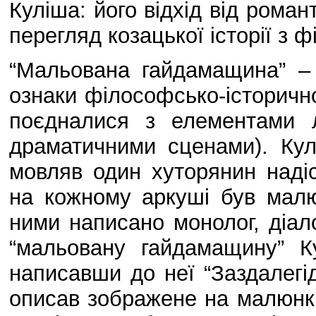
Куліша: його відхід від роман
перегляд козацької історії з ф
“Мальована гайдамащина” – 
ознаки філософсько-історичног
поєдналися з елементами лі
драматичними сценами). Кулі
мовляв один хуторянин наді
на кожному аркуші був малю
ними написано монолог, діал
“мальовану гайдамащину” Ку
написавши до неї “Заздалегід
описав зображене на малюнк