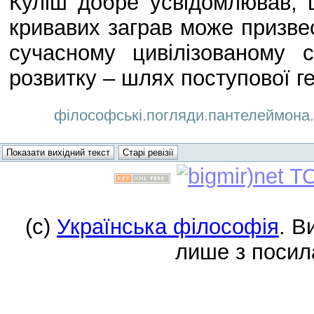
Куліш добре усвідомлював, щ
кривавих заграв може призве
сучасному цивілізованому
розвитку – шлях поступової ге
філософські.погляди.пантелеймона.ку
(c)
Українська філософія
. В
лише з посил