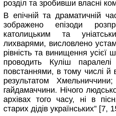
розділ та зробивши власні ком
В епічній та драматичній ч
зображено епізоди розп
католицьким та уніатськ
лихварями, висловлено устами
рівність та винищення усієї
проводить Куліш паралелі
повстаннями, в тому числі й 
результатом Хмельниччини
гайдамаччини. Нічого людсько
архівах того часу, ні в піс
старих дідів українських” [7, 1