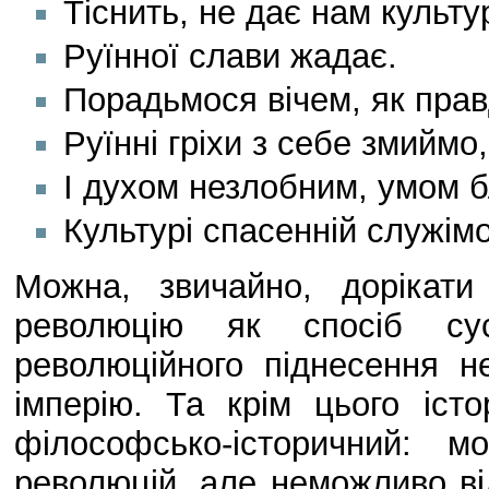
Тіснить, не дає нам культу
Руїнної слави жадає.
Порадьмося вічем, як пра
Руїнні гріхи з себе змиймо,
І духом незлобним, умом 
Культурі спасенній служімо 
Можна, звичайно, дорікати
революцію як спосіб сус
революційного піднесення 
імперію. Та крім цього іст
філософсько-історичний: 
революцій, але неможливо ві