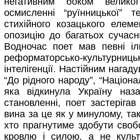
негативним боком великої
осмисленні “руїнницької” 
стихійного козацького елем
опозицію до багатьох сучасн
Водночас поет мав певні ілю
реформаторсько-культурни
інтелігенції. Настійним нагад
“До рідного народу”, “Націонал
яка відкинула Україну на
становленні, поет застеріга
вина за це як у минулому, так
хто прагнутиме здобути своб
кровлю і силою, а не куль