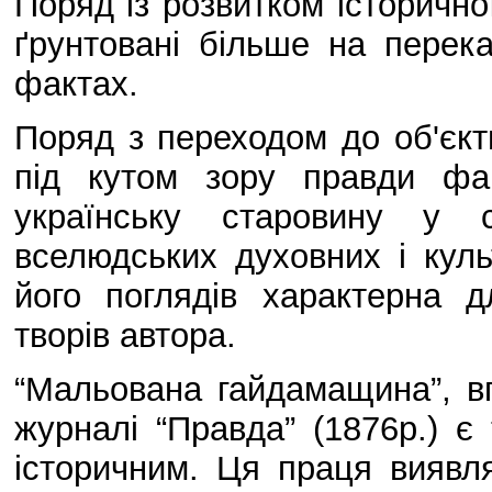
Поряд із розвитком історично
ґрунтовані більше на перека
фактах.
Поряд з переходом до об'єкти
під кутом зору правди фа
українську старовину у с
вселюдських духовних і куль
його поглядів характерна д
творів автора.
“Мальована гайдамащина”, в
журналі “Правда” (1876р.) 
історичним. Ця праця виявля