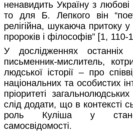
ненавидить Україну з любові 
то для Б. Лепкого він “пое
релігійна, шукаюча притоку у
пророків і філософів” [1, 110-1
У дослідженнях останніх 
письменник-мислитель, кот
людської історії – про спів
національних та особистих ін
пріоритеті загальнолюдських
слід додати, що в контексті 
роль Куліша у становле
самосвідомості.