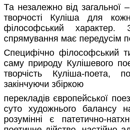
Та незалежно від загальної –
творчості Куліша для кож
філософський характер. 
спрямування має передусім по
Специфічно філософський т
саму природу Кулішевого пое
творчість Куліша-поета, 
закінчуючи збіркою
перекладів європейської поез
суто художнього балансу н
розумінні є патетично-нат
поетичне дійство, настійно а