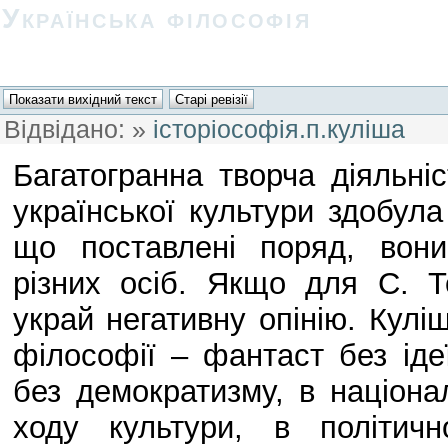
Українська філософія
Відвідано:
»
історіософія.п.куліша
Багатогранна творча діяльні
української культури здобула
що поставлені поряд, вони
різних осіб. Якщо для С. Т
украй негативну опінію. Куліш 
філософії – фантаст без іде
без демократизму, в націона
ходу культури, в політич