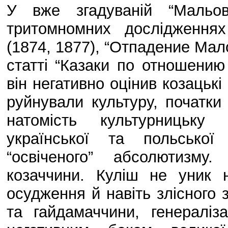
У вже згадуваній “Мальов
тритомномних дослідження
(1874, 1877), “Отпадение Мал
статті “Казаки по отношению
він негативно оцінив козацькі
руйнували культуру, початки 
натомість культурницьку 
української та польської
“освіченого” абсолютизму
козаччини. Куліш не уник 
осудження й навіть злісного 
та гайдамаччини, генераліза