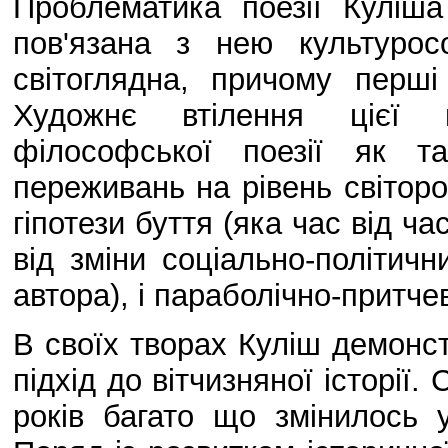
Проблематика поезії Куліша
пов'язана з нею культуро
світоглядна, причому перші
Художнє втілення цієї 
філософської поезії як т
переживань на рівень світороз
гіпотези буття (яка час від ч
від зміни соціально-політичн
автора), і параболічно-притче
В своїх творах Куліш демонс
підхід до вітчизняної історії.
років багато що змінилось у