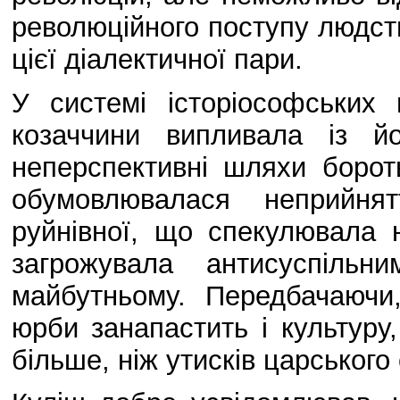
революційного поступу людст
цієї діалектичної пари.
У системі історіософських 
козаччини випливала із й
неперспективні шляхи борот
обумовлювалася неприйнят
руйнівної, що спекулювала
загрожувала антисуспільн
майбутньому. Передбачаючи
юрби занапастить і культуру,
більше, ніж утисків царськог