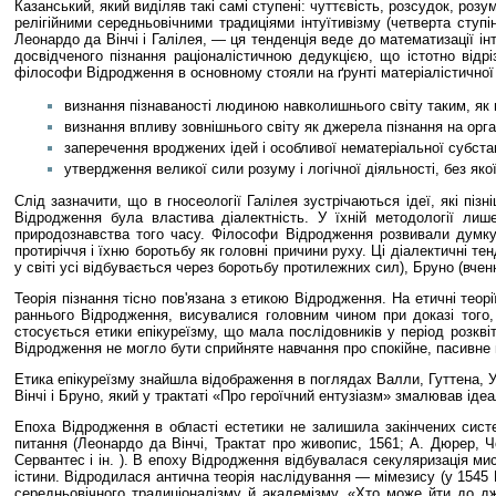
Казанський, який виділяв такі самі ступені: чуттєвість, розсудок, розум
релігійними середньовічними традиціями інтуїтивізму (четверта ступ
Леонардо да Вінчі і Галілея, — ця тенденція веде до математизації 
досвідченого пізнання раціоналістичною дедукцією, що істотно відрі
філософи Відродження в основному стояли на ґрунті матеріалістичної те
визнання пізнаваності людиною навколишнього світу таким, як в
визнання впливу зовнішнього світу як джерела пізнання на орга
заперечення вроджених ідей і особливої нематеріальної субста
утвердження великої сили розуму і логічної діяльності, без як
Слід зазначити, що в гносеології Галілея зустрічаються ідеї, які пі
Відродження була властива діалектність. У їхній методології лише
природознавства того часу. Філософи Відродження розвивали думку п
протиріччя і їхню боротьбу як головні причини руху. Ці діалектичні те
у світі усі відбувається через боротьбу протилежних сил), Бруно (вчен
Теорія пізнання тісно пов'язана з етикою Відродження. На етичні теор
раннього Відродження, висувалися головним чином при доказі того,
стосується етики епікуреїзму, що мала послідовників у період розкві
Відродження не могло бути сприйняте навчання про спокійне, пасивне в
Етика епікуреїзму знайшла відображення в поглядах Валли, Гуттена, У
Вінчі і Бруно, який у трактаті «Про героїчний ентузіазм» змалював ідеа
Епоха Відродження в області естетики не залишила закінчених систе
питання (Леонардо да Вінчі, Трактат про живопис, 1561; А. Дюрер, Чо
Сервантес і ін. ). В епоху Відродження відбувалася секуляризація ми
істини. Відродилася антична теорія наслідування — мімезису (у 1545
середньовічного традиціоналізму й академізму. «Хто може йти до дж