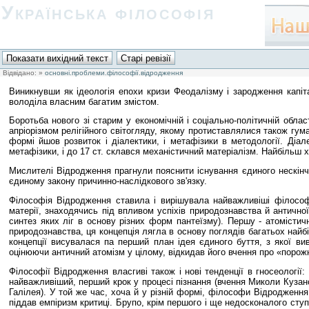
Українська філософія
Відвідано:
»
основні.проблеми.філософії.відродження
Виникнувши як ідеологія епохи кризи Феодалізму і зародження капіт
володіла власним багатим змістом.
Боротьба нового зі старим у економічній і соціально-політичній обла
апріорізмом релігійного світогляду, якому протиставлялися також гума
формі йшов розвиток і діалектики, і метафізики в методології. Діа
метафізики, і до 17 ст. склався механістичний матеріалізм. Найбільш х
Мислителі Відродження прагнули пояснити існування єдиного нескінче
єдиному закону причинно-наслідкового зв'язку.
Філософія Відродження ставила і вирішувала найважливіші філософс
матерії, знаходячись під впливом успіхів природознавства й античної 
синтез яких ліг в основу різних форм пантеїзму). Першу - атомісти
природознавства, ця концепція лягла в основу поглядів багатьох найб
концепції висувалася па перший план ідея єдиного буття, з якої вив
оцінюючи античний атомізм у цілому, відкидав його вчення про «порож
Філософії Відродження власгиві також і нові тенденції в гносеології
найважливіший, перший крок у процесі пізнання (вчення Миколи Кузансь
Галілея). У той же час, хоча й у різній формі, філософи Відродження
піддав емпіризм критиці. Брупо, крім першого і ще недосконалого ступе