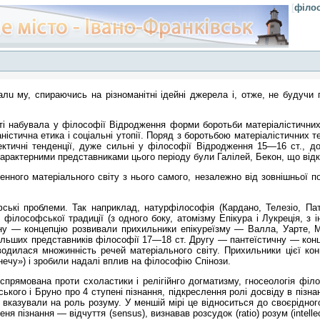
[
філо
алu му, спираючись на різноманітні ідейні джерела і, отже, не будучи
сті набувала у філософії Відродження форми боротьби матеріалістичних 
ністична етика і соціальні утопії. Поряд з боротьбою матеріалістичних т
лектичні тенденції, дуже сильні у філософії Відродження 15—16 ст., д
арактерними представниками цього періоду були Галілей, Бекон, що відкри
нного матеріального світу з нього самого, незалежно від зовнішньої по
ькі проблеми. Так наприклад, натурфілософія (Кардано, Телезіо, Па
філософської традиції (з одного боку, атомізму Епікура і Лукреція, з 
чну — концепцію розвивали прихильники епікуреїзму — Валла, Уарте, 
ільших представників філософії 17—18 ст. Другу — пантеїстичну — конц
одилася множинність речей матеріального світу. Прихильники цієї конц
нечу») і зробили надалі вплив на філософію Спінози.
: спрямована проти схоластики і релігійнго догматизму, гносеологія ф
кого і Бруно про 4 ступені пізнання, підкреслення ролі досвіду в пізна
 вказували на роль розуму. У меншій мірі це відноситься до своєрідно
ня пізнання — відчуття (sensus), визнавав розсудок (ratio) розум (intell