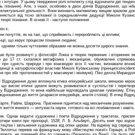
 і інтуїцію. У цьому твердженні ролі інтелекту слід відзначити дві тенден
інь пізнання). Але, з іншої, особливо в двох діячів Відродження, що н
інтелектуальної діяльності. Вони визнають математику вищим зразком до
зняється від тісно зв'язаної із середньовіччям дедукції Миколи Кузанс
орії пізнання. В основі її - наступні положення:
ін є;
ни почуттів, як на такі, що сприймають і переробляють ці впливи;
нції, що керує процесом пізнання людини;
ої одними тільки чуттєвими образами не можна досягти щирого знання.
зніше були розвинуті у філософії Локка в теорію первинних і вторинних
 до 17 ст. склалися метафізика і механіцизм, обумовлені спрямован
ро сдність природи і про взаємодію всіх її частин, визнавали вічний
нденції в натурфілософії властиві Миколі Кубанському (принципcoincident
ня про збіг протилежностей у максимумі і мінімумі). Піко делла Мирандола
ії Відродження дуже вплинула етика епікурейської школи, меншою мірою -
 що високі етичні ідеали можуть розвиватися в суспільстві і перетво
ту Відродження, то вона найбільше відповідала ідеалам гуманізму. Епі
ідношення до життя (атараксія епікурейців, апатія стоїків). В етиці Ві
арте, Рабле, Шаррона. Прагнення піднятися над механічним розумінням 
л життя вченого — ентузіаста науки, готового на всі позбавлення і навіть
м. Однак видатні художники і поети Відродження у трактатах, присвя
тири книги про пропорції, 1528; Л. Б. Альберті, Десять книг про зодч
стецтва і звільнення художника від опіки церкви. На відміну від серед
 Пеллетьє перевів на французьку мову «Мистецтво поезії» Горація, а Ро
ерела, не повинний йти до глечика» (Леонардо да Вінчі). Це було об