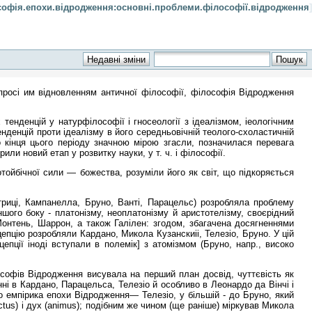
софія.епохи.відродження:основні.проблеми.філософії.відродження
]
 просі им відновленням античної філософії, філософія Відродження
тенденцій у натурфілософії і гносеології з ідеалізмом, іеологічним
енденцій проти ідеалізму в його середньовічній теолого-схоластичній
о кінця цього періоду значною мірою згасли, позначилася перевага
ли новий етап у розвитку науки, у т. ч. і філософії.
тойбічної сили — божества, розуміли його як світ, що підкоряється
триці, Кампанелла, Бруно, Ванті, Парацельс) розробляла проблему
іншого боку - платонізму, неоплатонізму й аристотелізму, своєрідний
Монтень, Шаррон, а також Галілен: згодом, збагачена досягненнями
епцію розробляли Кардано, Микола Кузанскиіі, Телезіо, Бруно. У цій
епції іноді вступали в полемік] з атомізмом (Бруно, напр., високо
ілософів Відродження висувала на перший план досвід, чуттєвість як
нні в Кардано, Парацельса, Телезіо й особливо в Леонардо да Вінчі і
го емпірика епохи Відродження— Телезіо, у більшій - до Бруно, який
ectus) і дух (animus); подібним же чином (ще раніше) міркував Микола