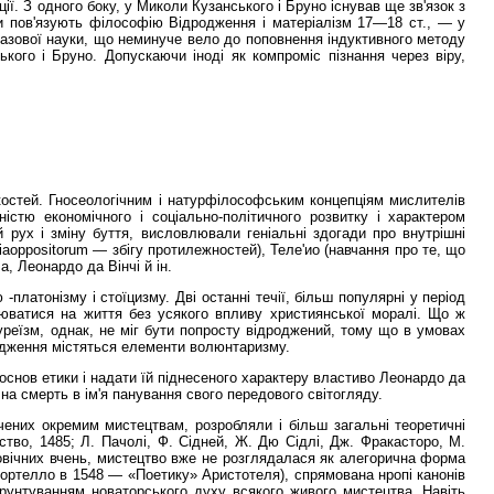
ції. З одного боку, у Миколи Кузанського і Бруно існував ще зв'язок з
іби пов'язують філософію Відродження і матеріалізм 17—18 ст., — у
казової науки, що неминуче вело до поповнення індуктивного методу
ького і Бруно. Допускаючи іноді як компроміс пізнання через віру,
 якостей. Гносеологічним і натурфілософським концепціям мислителів
істю економічного і соціально-політичного розвитку і характером
 рух і зміну буття, висловлювали геніальні здогади про внутрішні
iaoppositorum — збігу протилежностей), Теле'ио (навчання про те, що
, Леонардо да Вінчі й ін.
платонізму і стоїцизму. Дві останні течії, більш популярні у період
рюватися на життя без усякого впливу християнської моралі. Що ж
куреїзм, однак, не міг бути попросту відроджений, тому що в умовах
дродження містяться елементи волюнтаризму.
основ етики і надати їй піднесеного характеру властиво Леонардо да
 на смерть в ім'я панування свого передового світогляду.
чених окремим мистецтвам, розробляли і більш загальні теоретичні
ество, 1485; Л. Пачолі, Ф. Сідней, Ж. Дю Сідлі, Дж. Фракасторо, М.
ньовічних вчень, мистецтво вже не розглядалася як алегорична форма
бортелло в 1548 — «Поетику» Аристотеля), спрямована нропі канонів
грунтуванням новаторського духу всякого живого мистецтва. Навіть