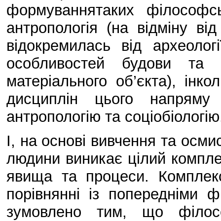
формуваннятаких філософс
антропологія (на відміну ві
відокремилась від археоло
особливостей будови та 
матеріального об’єкта), інк
дисциплін цього напряму 
антропологію та соціобіологію
І, на основі вивчення та осми
людини виникає цілий компле
явища та процеси. Комплек
порівнянні із попередніми 
зумовлено тим, що філосо