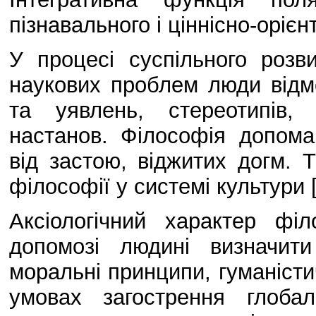
пізнавального і ціннісно-оріє
У процесі суспільного розв
наукових проблем люди відмо
та уявлень, стереотипів, 
настанов. Філософія допома
від застою, віджитих догм. 
філософії у системі культури [
Аксіологічний характер фі
допомозі людині визначити
моральні принципи, гуманісти
умовах загострення глоба