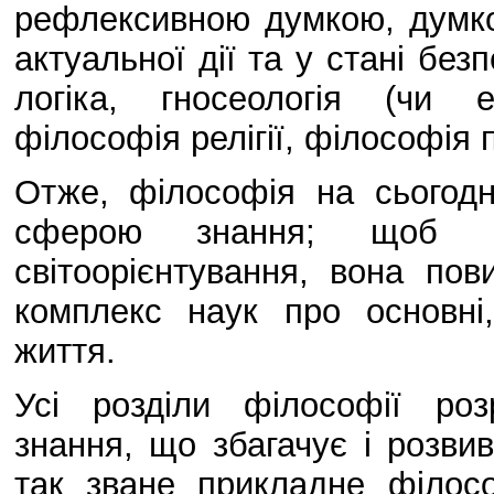
рефлексивною думкою, думко
актуальної дії та у стані без
логіка, гносеологія (чи еп
філософія релігії, філософія п
Отже, філософія на сьогод
сферою знання; щоб ви
світоорієнтування, вона пов
комплекс наук про основні
життя.
Усі розділи філософії ро
знання, що збагачує і розви
так зване прикладне філос