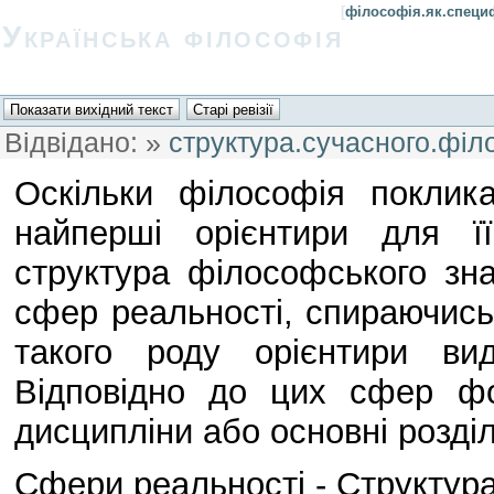
[
філософія.як.специф
Українська філософія
Відвідано:
»
структура.сучасного.філ
Оскільки філософія покли
найперші орієнтири для ї
структура філософського зн
сфер реальності, спираючись
такого роду орієнтири вид
Відповідно до цих сфер фо
дисципліни або основні розділ
Сфери реальності - Структур