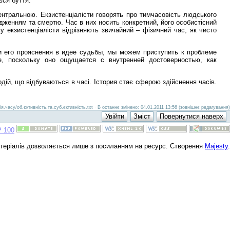
ься буття.
ентральною. Екзистенціалісти говорять про тимчасовість людського
одженням та смертю. Час в них носить конкретний, його особистісний
ому екзистенціалісти відрізняють звичайний – фізичний час, як чисто
 и его прояснения в идее судьбы, мы можем приступить к проблеме
, поскольку оно ощущается с внутренней достоверностью, как
подій, що відбуваються в часі. Істория стає сферою здійснення часів.
ія.часу/об.єктивність.та.суб.єктивність.txt · В останнє змінено: 04.01.2011 13:56 (зовнішнє редагування)
атеріалів дозволяється лише з посиланням на ресурс. Створення
Majesty
.