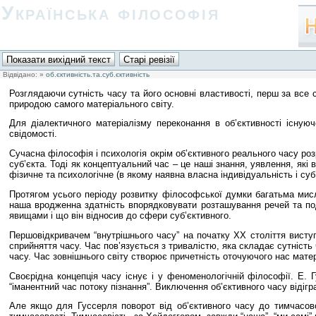
Українська філософія
Відвідано:
»
об.єктивність.та.суб.єктивність
Розглядаючи сутність часу та його основні властивості, перш за все
природою самого матеріального світу.
Для діалектичного матеріалізму переконання в об’єктивності існуюч
свідомості.
Сучасна філософія і психологія окрім об’єктивного реального часу р
суб’єкта. Тоді як концептуальний час – це наші знання, уявлення, як
фізичне та психологічне (в якому наявна власна індивідуальність і суб
Протягом усього періоду розвитку філософської думки багатьма мислит
наша вродженна здатність впорядковувати розташування речей та под
явищами і що він відносив до сфери суб’єктивного.
Першовідкривачем “внутрішнього часу” на початку ХХ століття виступ
сприйняття часу. Час пов’язується з тривалістю, яка складає сутніст
часу. Час зовнішнього світу створює причетність оточуючого нас матер
Своєрідна концепція часу існує і у феноменологічній філософії. Е. 
“іманентний час потоку пізнання”. Виключення об’єктивного часу відіг
Але якщо для Гуссерля поворот від об’єктивного часу до тимчасовос