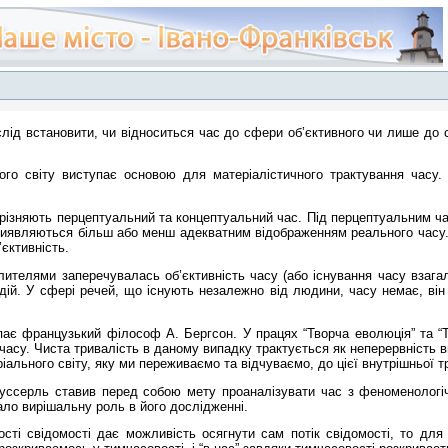
 слід встановити, чи відноситься час до сфери об’єктивного чи лише до
ого світу виступає основою для матеріалістичного трактування часу. Ч
озрізняють перцептуальний та концептуальний час. Під перцептуальним ч
і виявляються більш або менш адекватним відображенням реального часу. 
’єктивність.
елями заперечувалась об’єктивність часу (або існування часу взагалі).
ій. У сфері речей, що існують незалежно від людини, часу немає, він
ає французький філософ А. Бергсон. У працях “Творча еволюція” та “Тр
ь часу. Чиста тривалість в даному випадку трактується як неперервність
іального світу, яку ми переживаємо та відчуваємо, до цієї внутрішньої т
Гуссерль ставив перед собою мету проаналізувати час з феноменологічно
рало вирішальну роль в його дослідженні.
ті свідомості дає можливість осягнути сам потік свідомості, то для 