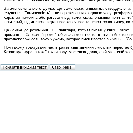
тимчасовості. Тимчасовість, за Хайдеггером, завжди “наша”, “ми самі” 
Загальновизнаною є думка, що саме екзистенціалізм, стверджуючи, щ
існування. “Тимчасовість” – це переживання людиною часу, розфарбова
характер неможна абстрагувати від таких екзистенційних понять, як “н
кількісний, від якісного відмінного конечного та неповторного часу, к
Це близке до розуміння О. Шпенглера, котрий писав у книзі “Закат
времени… Словом “время” обозначается нечто в высшей степени
противоположность тому чужому, которое вмешивается в жизнь… “Собс
При такому трактуванні час втрачає свій звичний зміст, він перестає б
Кожна культура, з такої точки зору, має свою долю, свій міф, свій ча