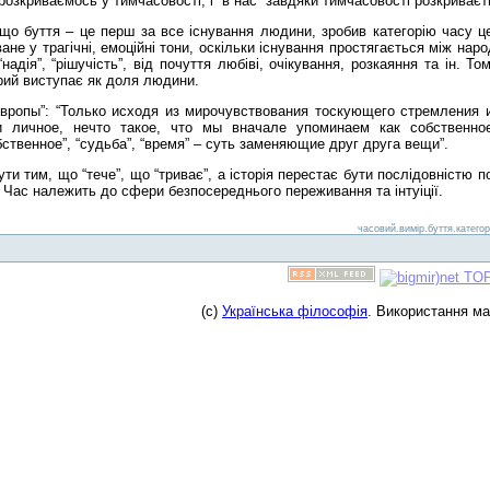
розкриваємось у тимчасовості, і “в нас” завдяки тимчасовості розкриваєт
о буття – це перш за все існування людини, зробив категорію часу ц
не у трагічні, емоційні тони, оскільки існування простягається між нар
адія”, “рішучість”, від почуття любіві, очікування, розкаяння та ін. Т
отрий виступає як доля людини.
 Европы”: “Только исходя из мирочувствования тоскующего стремления
 личное, нечто такое, что мы вначале упоминаем как собственное
твенное”, “судьба”, “время” – суть заменяющие друг друга вещи”.
ути тим, що “тече”, що “триває”, а історія перестає бути послідовністю 
с. Час належить до сфери безпосереднього переживання та інтуіції.
часовий.вимір.буття.категор
(c)
Українська філософія
. Використання м