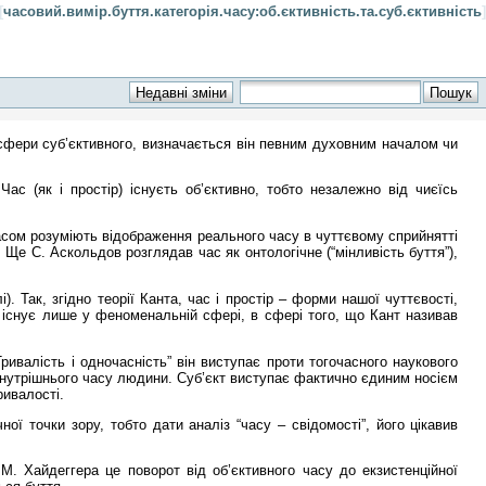
[
часовий.вимір.буття.категорія.часу:об.єктивність.та.суб.єктивність
]
 сфери суб’єктивного, визначається він певним духовним началом чи
ас (як і простір) існуєть об’єктивно, тобто незалежно від чиєїсь
асом розуміють відображення реального часу в чуттєвому сприйнятті
Ще С. Аскольдов розглядав час як онтологічне (“мінливість буття”),
 Так, згідно теорії Канта, час і простір – форми нашої чуттєвості,
 існує лише у феноменальній сфері, в сфері того, що Кант називав
ивалість і одночасність” він виступає проти тогочасного наукового
 внутрішнього часу людини. Суб’єкт виступає фактично єдиним носієм
ривалості.
ї точки зору, тобто дати аналіз “часу – свідомості”, його цікавив
М. Хайдеггера це поворот від об’єктивного часу до екзистенційної