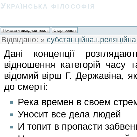
Українська філософія
Відвідано:
»
субстанційна.і.реляційна
Дані концепції розглядаю
відношення категорій часу т
відомий вірш Г. Державіна, як
до смерті:
Река времен в своем стре
Уносит все дела людей
И топит в пропасти забвен