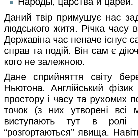
Народы, царства и царей.
Даний твір примушує нас з
людського житя. Річка часу 
Державіна час неначе існує с
справ та подій. Він сам є дію
кого не залежною.
Дане сприйняття світу бер
Ньютона. Англійський фізик
простору і часу та рухомих 
точок (з них утворені всі м
виступають тут в ролі в
“розгортаються” явища. Навіт