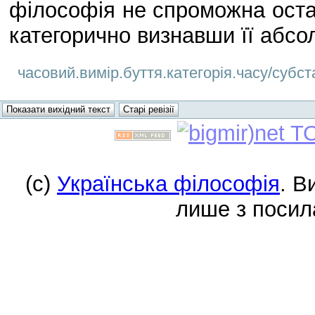
філософія не спроможна оста
категорично визнавши її абс
часовий.вимір.буття.категорія.часу/субста
(c)
Українська філософія
. В
лише з посил