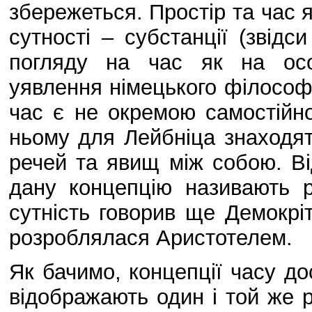
збережеться. Простір та час 
сутності – субстанції (звідс
погляду на час як на осо
уявлення німецького філософа
час є не окремою самостійн
ньому для Лейбніца знаходят
речей та явищ між собою. Від
дану концепцію називають 
сутність говорив ще Демокріт
розроблялася Аристотелем.
Як бачимо, концепції часу до
відображають один і той же р