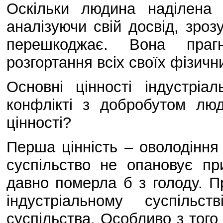
Оскільки людина наділена 
аналізуючи свій досвід, зроз
перешкоджає. Вона праг
розгортання всіх своїх фізичн
Основні цінності індустріа
конфлікті з добробутом лю
цінності?
Перша цінність – оволодіння
суспільство не опановує п
давно померла б з голоду. П
індустріальному суспільст
суспільства. Особливо з того