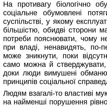
На противагу біологічно об
соціальне обумовлені потя
суспільстві, у якому експлу
більшістю, обидві сторони м
потреби пояснювати, чому не
при владі, ненавидять, по-
може зникнути, поки відсутн
само можна й стверджувати,
доки люди вимушені обманю
принципів соціальної справед
Людям взагалі-то властиві мук
на найменші порушення рівнос