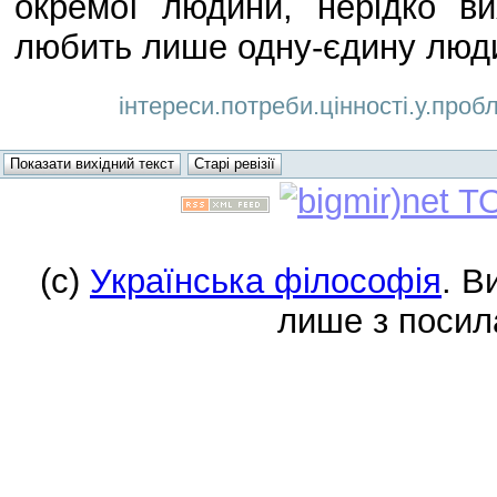
окремої людини, нерідко в
любить лише одну-єдину людин
інтереси.потреби.цінності.у.проб
(c)
Українська філософія
. В
лише з посил