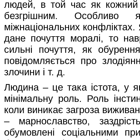
людей, в той час як кожний
безгрішним. Особливо 
міжнаціональних конфліктах.
дане почуття моралі, то нав
сильні почуття, як обурення
повідомляється про злодіянн
злочини і т. д.
Людина – це така істота, у як
мінімальну роль. Роль інсти
коли виникає загроза виживан
– марнославство, заздріс
обумовлені соціальними пр