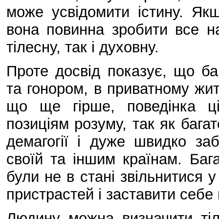
може усвідомити істину. Як
вона повинна зробити все на
тілесну, так і духовну.
Проте досвід показує, що ба
та гонором, в приватному жит
що ще гірше, поведінка ці
позиціям розуму, так як баг
демагогії і дуже швидко за
своїй та іншим країнам. Баг
були не в стані звільнитися у
пристрастей і заставити себе
Людину можна визначити тіл