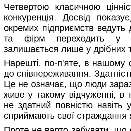
Четвертою класичною цінніс
конкуренція. Досвід показу
окремих підприємств ведуть 
та фірм переходить у сп
залишається лише у дрібних т
Нарешті, по-п'яте, в нашому с
до співпереживання. Здатніст
Це не означає, що люди зара
живе у такому відчуженні, в
не здатний повністю навіть 
сприймають свої страждання 
Проте не варто забувати, що