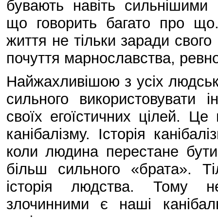
бувають навіть сильнішими 
що говорить багато про що
життя не тільки заради свого
почуття марнославства, ревно
Найжахливішою з усіх людськ
сильного використовувати 
своїх егоїстичних цілей. Ц
канібалізму. Історія каніба
коли людина перестане бути
більш сильного «брата». Т
історія людства. Тому не
злочинними є наші канібал