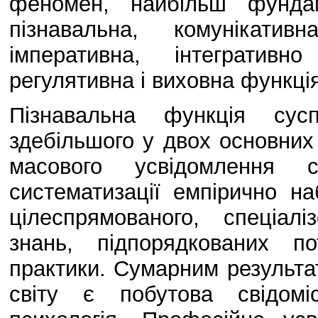
феномен, найбільш фунда
пізнавальна, комунікатив
імперативна, інтегративн
регулятивна і виховна функція
Пізнавальна функція сусп
здебільшого у двох основних
масового усвідомлення 
систематизації емпірично на
цілеспрямованого, спеціалі
знань, підпорядкованих п
практики. Сумарним результа
світу є побутова свідомі