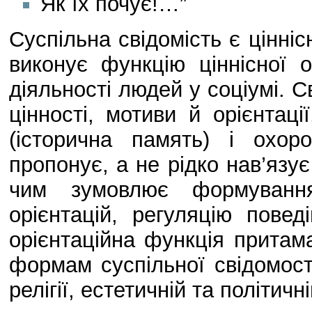
Як їх почує!…”
Суспільна свідомість є цінні
виконує функцію ціннісної ор
діяльності людей у соціумі. С
цінності, мотиви й орієнтаці
(історична память) і охор
пропонує, а не рідко нав’язу
чим зумовлює формування
орієнтацій, регуляцію повед
орієнтаційна функція прита
формам суспільної свідомост
релігії, естетичній та політичн