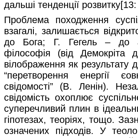
дальші тенденції розвитку[13:
Проблема походження суспіл
взагалі, залишається відкрит
до Бога; Г. Гегель – до а
філософія (від Демокріта 
вілображення як результату д
“перетворення енергії єо
свідомості” (В. Ленін). Не
свідомість охоплює суспільн
суперечливий плин в ідеальн
гіпотезах, теоріях, тощо. За
означених підходів. У теол