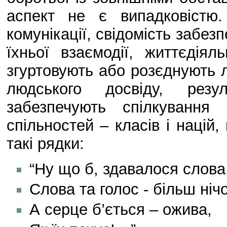
аспект не є випадковістю
комунікації, свідомість забез
їхньої взаємодії, життєдіял
згуртовують або розєднують 
людського досвіду, резул
забезпечують спілкування 
спільностей – класів і націй,
такі рядки:
“Ну що б, здавалося слов
Слова та голос - більш ніч
А серце б’ється – ожива,