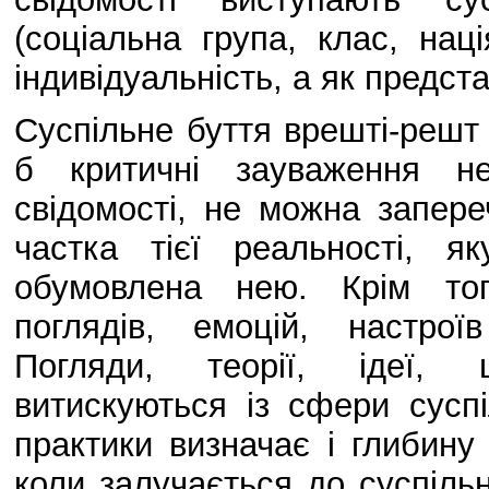
(соціальна група, клас, на
індивідуальність, а як предста
Суспільне буття врешті-решт 
б критичні зауваження не
свідомості, не можна запере
частка тієї реальності, 
обумовлена нею. Крім тог
поглядів, емоцій, настрої
Погляди, теорії, ідеї, 
витискуються із сфери суспі
практики визначає і глибину
коли залучається до суспільн