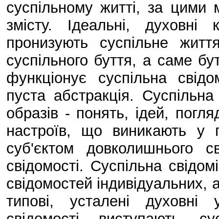
суспільному житті, за цими
змісту. Ідеальні, духовні 
пронизують суспільне життя
суспільного буття, а саме бу
функціонує суспільна свідо
пуста абстракція. Суспільна 
образів - понять, ідей, погля
настроїв, що виникають у 
суб'єктом довколишнього св
свідомості. Суспільна свідом
свідомостей індивідуальних, а
типові, усталені духовні 
свідомості виступають сус