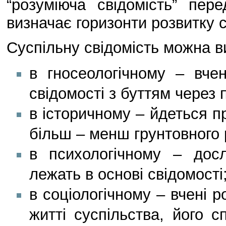
“розуміюча свідомість” пере
визначає горизонти розвитку с
Суспільну свідомість можна ви
в гносеологічному – вче
свідомості з буттям через 
в історичному – йдеться пр
більш – менш грунтовного 
в психологічному – досл
лежать в основі свідомості
в соціологічному – вчені р
житті суспільства, його 