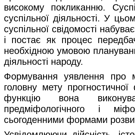
високому покликанню. Сусп
суспільної діяльності. У цьо
суспільної свідомості набуває
і постає як процес передба
необхідною умовою планування
діяльності народу.
Формування уявлення про 
головну мету прогностичної 
функцію вона викону
предміфологічного і міфо
сьогоденними формами розвит
Усвідомлюючи дійсність, іст