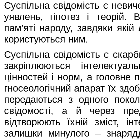
Суспільна свідомість є невич
уявлень, гіпотез і теорій.
пам’яті народу, завдяки якій
користуються ним.
Суспільна свідомість є скарб
закріплюються інтелектуа
цінностей і норм, а головне 
гносеологічний апарат їх здо
передаються з одного поко
свідомості, а й через пр
відтворюють їхній зміст, і
залишки минулого – знарядд