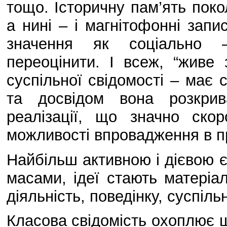
тощо. Історичну пам’ять поко
а нині – і магнітофонні запи
значення як соціально –
переоцінити. І всеж, “живе
суспільної свідомості – має 
та досвідом вона розкрив
реалізації, що значно ско
можливості впровадження в пра
Найбільш активною і дієвою є
масами, ідеї стають матеріа
діяльність, поведінку, суспіль
Класова свідомість охоплює ш