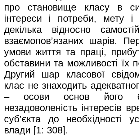
про становище класу в сис
інтереси і потреби, мету і
декілька відносно самост
взаємопов’язаних шарів. П
умови життя та праці, прибут
обставини та можливості їх 
Другий шар класової свідо
клас не знаходить адекватно
– осови основ його без
незадоволеність інтересів вр
суб’єкта до необхідності у
влади [1: 308].