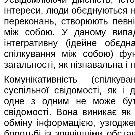
інтереси, люди обєднуються на
переконань, створюють певні 
між собою. У даному випад
інтегративну (ідейне обєдн
спілкування між собою) фу
загальності, як пізнавальна і 
Комунікативність (спілк
суспільної свідомості, як і 
одне з одним не може бут
свідомості. Вона виникає як 
обміну інформацією, узгодже
боротьбі із зовнішніми обст