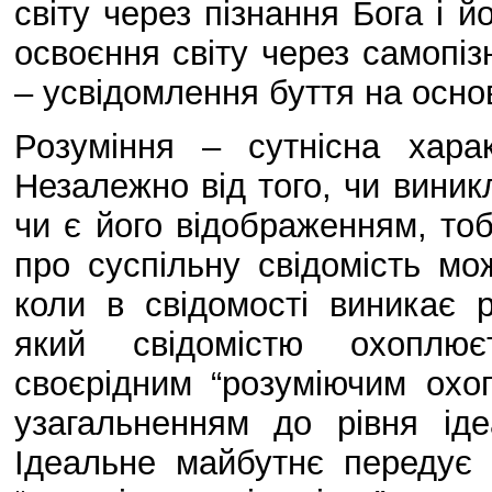
світу через пізнання Бога і йо
освоєння світу через самопіз
– усвідомлення буття на осно
Розуміння – сутнісна харак
Незалежно від того, чи виник
чи є його відображенням, то
про суспільну свідомість м
коли в свідомості виникає р
який свідомістю охоплює
своєрідним “розуміючим охо
узагальненням до рівня ід
Ідеальне майбутнє передує