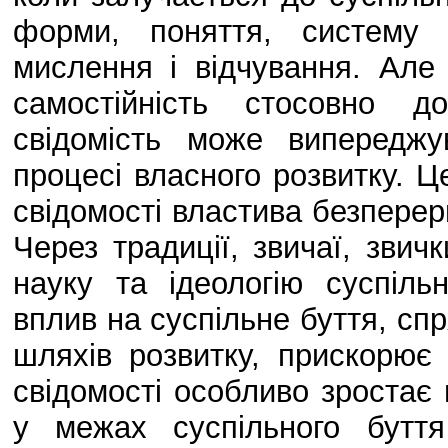
форми, поняття, систему 
мислення і відчування. Але 
самостійність стосовно д
свідомість може випереджу
процесі власного розвитку. Ц
свідомості властива безперерв
Через традиції, звичаї, звичк
науку та ідеологію суспіль
вплив на суспільне буття, сп
шляхів розвитку, прискорює 
свідомості особливо зростає 
у межах суспільного бутт