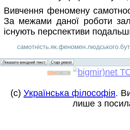
Вивчення феномену самотнос
За межами даної роботи за
існують перспективи подальш
самотність.як.феномен.людського.буття
(c)
Українська філософія
. В
лише з посил