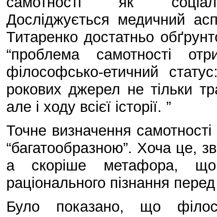
самотності як соціальн
Досліджується медичний асп
Титаренко достатньо обґрунт
“проблема самотності от
філософсько-етичний статус
рокових джерел не тільки тра
але і ходу всієї історії. ”
Точне визначення самотності д
“багатообразною”. Хоча це, зв
а скоріше метафора, що
раціонального пізнання пере
Було показано, що філос