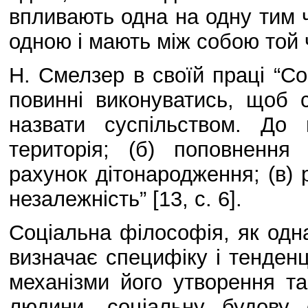
впливають одна на одну тим 
одною і мають між собою той чи
Н. Смелзер в своїй праці “Соц
повинні виконуватись, щоб 
назвати суспільством. До
територія; (б) поповнення
рахунок дітонародження; (в) р
незалежність” [13, с. 6].
Соціальна філософія, як одн
визначає специфіку і тенденц
механізми його утворення та
людини, соціальну будову 