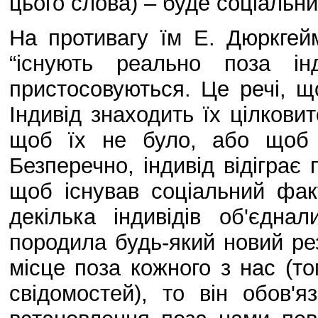
цього слова) – буде соціальни
На противагу їм Е. Дюркгей
“існують реально поза ін
пристосовуються. Це речі, щ
Індивід знаходить їх цілкови
щоб їх не було, або щоб 
Безперечно, індивід відіграє 
щоб існував соціальний факт
декілька індивідів об'єдна
породила будь-який новий рез
місце поза кожного з нас (т
свідомостей), то він обов'я