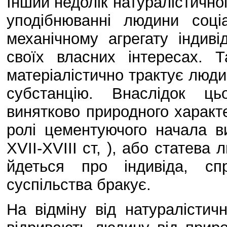
Інший недолік натуралістичног
уподібнюванні людини соці
механічному агрегату індив
своїх власних інтересах. 
матеріалістично трактує люди
субстанцію. Внаслідок ць
винятково природного характе
ролі цементуючого начала ви
XVII-XVIII ст, ), або статева 
йдеться про індивіда, сп
суспільства бракує.
На відміну від натуралістичн