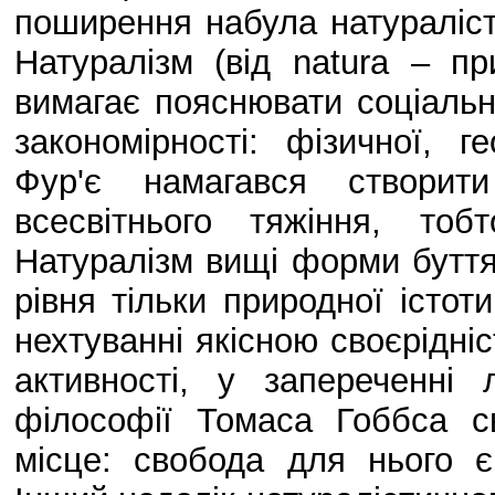
поширення набула натураліст
Натуралізм (від natura – п
вимагає пояснювати соціальн
закономірності: фізичної, г
Фур'є намагався створити
всесвітнього тяжіння, то
Натуралізм вищі форми буття
рівня тільки природної істот
нехтуванні якісною своєрідні
активності, у запереченні
філософії Томаса Гоббса с
місце: свобода для нього є