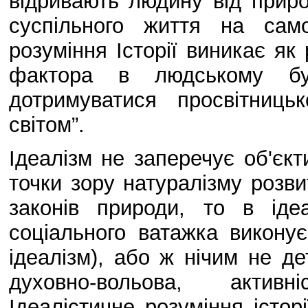
відривають людину від прир
суспільного життя на само
розуміння Історії виникає як
фактора в людському бу
дотримуватися просвітниць
світом”.
Ідеалізм не заперечує об'єкт
точки зору натуралізму розви
законів природи, то в іде
соціального ватажка виконує
ідеалізм), або ж нічим не д
духовно-вольова, активні
Ідеалістичне розуміння істор