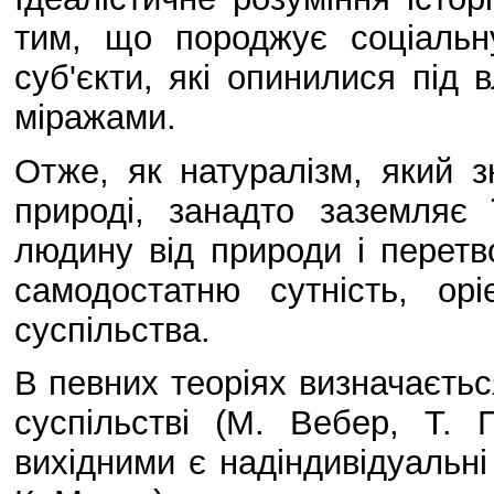
тим, що породжує соціальну
суб'єкти, які опинилися під 
міражами.
Отже, як натуралізм, який 
природі, занадто заземляє ї
людину від природи і перет
самодостатню сутність, ор
суспільства.
В певних теоріях визначаєтьс
суспільстві (М. Вебер, Т. 
вихідними є надіндивідуальні