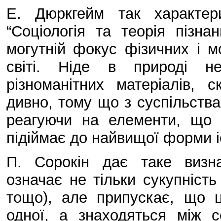
Е. Дюркгейм так характер
“Соціологія та теорія пізна
могутній фокус фізичних і м
світі. Ніде в природі не
різноманітних матеріалів, 
дивно, тому що з суспільства
реагуючи на елементи, що 
підіймає до найвищої форми іс
П. Сорокін дає таке визна
означає не тільки сукупність 
тощо), але припускає, що ц
одної, а знаходяться між с