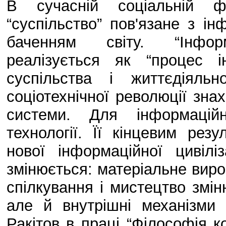
В сучасній соціальній фі
“суспільство” пов'язане з і
баченням світу. “Інформ
реалізується як “процес 
суспільства і життєдіяль
соціотехнічної революції знах
системи. Для інформаційн
технології. Її кінцевим рез
нової інформаційної цивіл
змінюється: матеріальне виробн
спілкування і мистецтво змін
але й внутрішні механізми 
Ракітов в праці “Філософія ко