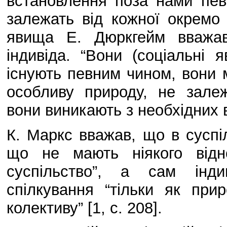
встановлення поза нами певн
залежать від кожної окремо в
явища Е. Дюркгейм вважав
індивіда. “Вони (соціальні 
існують певним чином, вони м
особливу природу, не залеж
вони виникають з необхідних ві
К. Маркс вважав, що в суспіл
що не мають ніякого відн
суспільство”, а сам інди
спілкування “тільки як при
колективу” [1, с. 208].