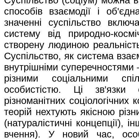
Суспільство (соціум) можна в
способів взаємодії і об'є
значенні суспільство вклю
систему від природно-косм
створену людиною реальність
Суспільство, як система взає
внутрішніми суперечностями –
різними соціальними спі
особистістю. Ці зв'язки
різноманітних соціологічних к
теорій нехтують якісною різ
(натуралістичні концепції), ін
вчення). У новий час, особ