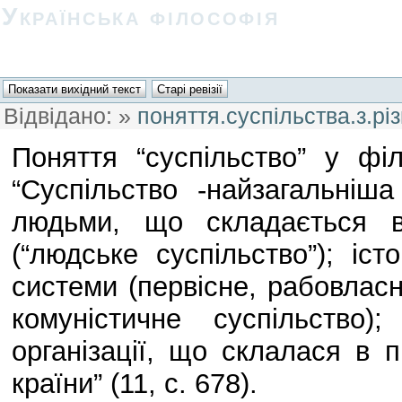
Українська філософія
Відвідано:
»
поняття.суспільства.з.рі
Поняття “суспільство” у фі
“Суспільство -найзагальніша
людьми, що складається в 
(“людське суспільство”); іс
системи (первісне, рабовласн
комуністичне суспільство
організації, що склалася в п
країни” (11, с. 678).