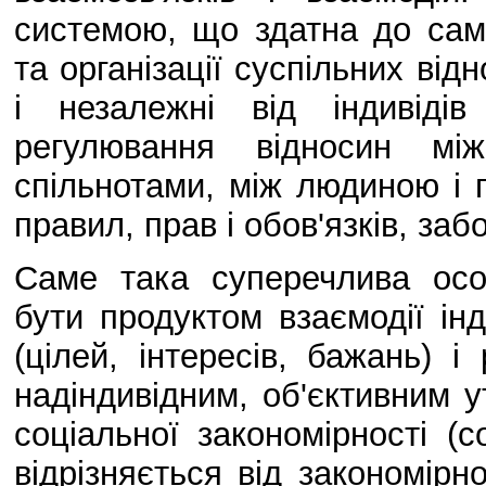
системою, що здатна до сам
та організації суспільних від
і незалежні від індивідів
регулювання відносин між
спільнотами, між людиною і 
правил, прав і обов'язків, забо
Саме така суперечлива особ
бути продуктом взаємодії інди
(цілей, інтересів, бажань) 
надіндивідним, об'єктивним 
соціальної закономірності (с
відрізняється від закономірн