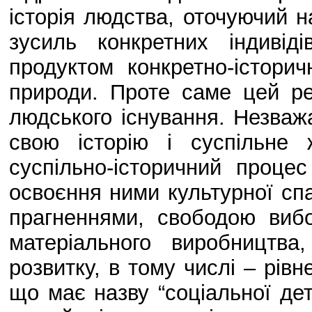
історія людства, оточуючий н
зусиль конкретних індивіді
продуктом конкретно-істор
природи. Проте саме цей ре
людського існування. Незваж
свою історію і суспільне
суспільно-історичний проце
освоєння ними культурної спа
прагненнями, свободою виб
матеріального виробництва
розвитку, в тому числі – рівн
що має назву “соціальної дет