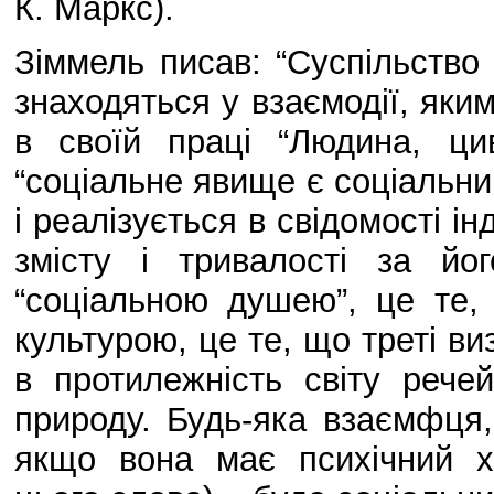
К. Маркс).
Зіммель писав: “Суспільство 
знаходяться у взаємодії, яким
в своїй праці “Людина, цив
“соціальне явище є соціальни
і реалізується в свідомості ін
змісту і тривалості за й
“соціальною душею”, це те, 
культурою, це те, що треті ви
в протилежність світу рече
природу. Будь-яка взаємфця,
якщо вона має психічний х