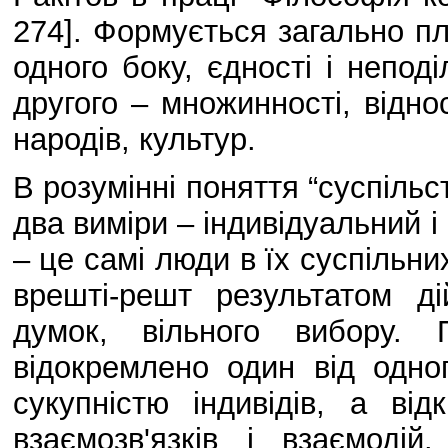
274]. Формується загально пл
одного боку, єдності і неподі
другого – множинності, віднос
народів, культур.
В розумінні поняття “суспільс
два виміри – індивідуальний і
– це самі люди в їх суспільни
врешті-решт результатом дій
думок, вільного вибору. 
відокремлено один від одно
сукупністю індивідів, а ві
взаємозв'язків і взаємодій