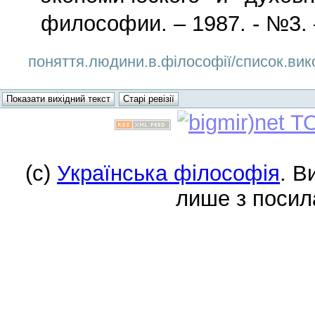
философии. – 1987. - №3. –
поняття.людини.в.філософії/список.вико
(c)
Українська філософія
. В
лише з посил