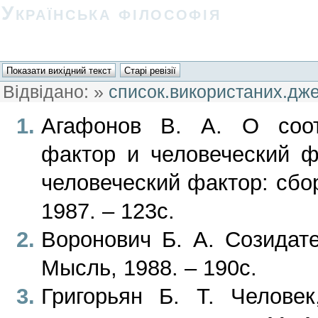
Українська філософія
Відвідано:
»
список.використаних.дж
Агафонов В. А. О соот
фактор и человеческий ф
человеческий фактор: сбо
1987. – 123с.
Воронович Б. А. Созидат
Мысль, 1988. – 190с.
Григорьян Б. Т. Челове